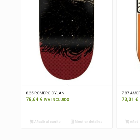
8.25 ROMERO DYLAN
7.87 AME
78,64
€
73,01
€
IVA INCLUIDO
Añadir al carrito
Mostrar detalles
Añadir