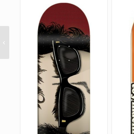
Martinez Fuzzy Creature Fiends Pro
8.6in x 32.11in