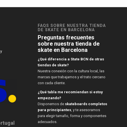
FAQS SOBRE NUESTRA TIENDA
DE SKATE EN BARCELONA
Preguntas frecuentes
sobre nuestra tienda de
skate en Barcelona
 y
¿Qué diferencia a State BCN de otras
tiendas de skate?
Nuestra conexión con la cultura local, las
marcas que trabajamos y el trato cercano
con cada cliente.
¿Qué tabla me recomiendan si estoy
empezando?
Disponemos de
skateboards completos
para principiantes
, y te asesoramos
para elegir tamaño, forma y componentes
adecuados.
ortugal