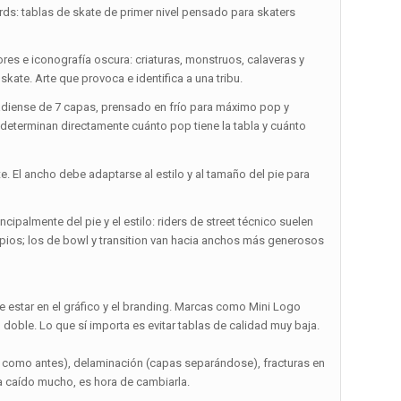
rds: tablas de skate de primer nivel pensado para skaters
res e iconografía oscura: criaturas, monstruos, calaveras y
ate. Arte que provoca e identifica a una tribu.
adiense de 7 capas, prensado en frío para máximo pop y
 determinan directamente cuánto pop tiene la tabla y cuánto
te. El ancho debe adaptarse al estilo y al tamaño del pie para
ipalmente del pie y el estilo: riders de street técnico suelen
limpios; los de bowl y transition van hacia anchos más generosos
e estar en el gráfico y el branding. Marcas como Mini Logo
 doble. Lo que sí importa es evitar tablas de calidad muy baja.
a como antes), delaminación (capas separándose), fracturas en
ha caído mucho, es hora de cambiarla.