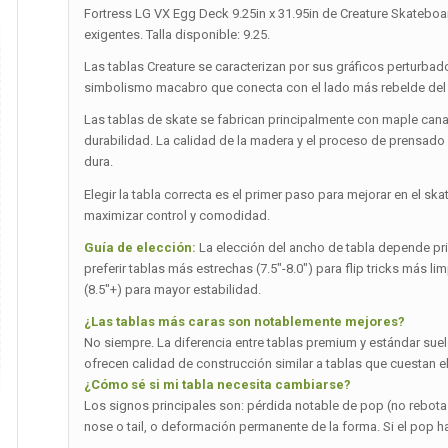
Fortress LG VX Egg Deck 9.25in x 31.95in de Creature Skateboa
exigentes. Talla disponible: 9.25.
Las tablas Creature se caracterizan por sus gráficos perturbado
simbolismo macabro que conecta con el lado más rebelde del sk
Las tablas de skate se fabrican principalmente con maple can
durabilidad. La calidad de la madera y el proceso de prensado
dura.
Elegir la tabla correcta es el primer paso para mejorar en el ska
maximizar control y comodidad.
Guía de elección:
La elección del ancho de tabla depende princ
preferir tablas más estrechas (7.5″-8.0″) para flip tricks más 
(8.5″+) para mayor estabilidad.
¿Las tablas más caras son notablemente mejores?
No siempre. La diferencia entre tablas premium y estándar suel
ofrecen calidad de construcción similar a tablas que cuestan el
¿Cómo sé si mi tabla necesita cambiarse?
Los signos principales son: pérdida notable de pop (no rebot
nose o tail, o deformación permanente de la forma. Si el pop 