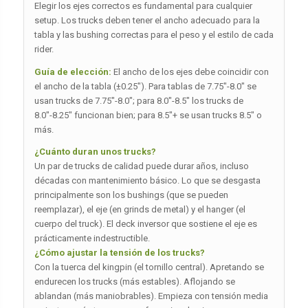
Elegir los ejes correctos es fundamental para cualquier
setup. Los trucks deben tener el ancho adecuado para la
tabla y las bushing correctas para el peso y el estilo de cada
rider.
Guía de elección:
El ancho de los ejes debe coincidir con
el ancho de la tabla (±0.25″). Para tablas de 7.75″-8.0″ se
usan trucks de 7.75″-8.0″; para 8.0″-8.5″ los trucks de
8.0″-8.25″ funcionan bien; para 8.5″+ se usan trucks 8.5″ o
más.
¿Cuánto duran unos trucks?
Un par de trucks de calidad puede durar años, incluso
décadas con mantenimiento básico. Lo que se desgasta
principalmente son los bushings (que se pueden
reemplazar), el eje (en grinds de metal) y el hanger (el
cuerpo del truck). El deck inversor que sostiene el eje es
prácticamente indestructible.
¿Cómo ajustar la tensión de los trucks?
Con la tuerca del kingpin (el tornillo central). Apretando se
endurecen los trucks (más estables). Aflojando se
ablandan (más maniobrables). Empieza con tensión media