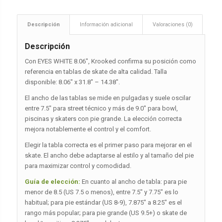
Descripción
Información adicional
Valoraciones (0)
Descripción
Con EYES WHITE 8.06″, Krooked confirma su posición como
referencia en tablas de skate de alta calidad. Talla
disponible: 8.06″ x 31.8″ – 14.38″.
El ancho de las tablas se mide en pulgadas y suele oscilar
entre 7.5″ para street técnico y más de 9.0″ para bowl,
piscinas y skaters con pie grande. La elección correcta
mejora notablemente el control y el comfort.
Elegir la tabla correcta es el primer paso para mejorar en el
skate. El ancho debe adaptarse al estilo y al tamaño del pie
para maximizar control y comodidad.
Guía de elección:
En cuanto al ancho de tabla: para pie
menor de 8.5 (US 7.5 o menos), entre 7.5″ y 7.75″ es lo
habitual; para pie estándar (US 8-9), 7.875″ a 8.25″ es el
rango más popular; para pie grande (US 9.5+) o skate de