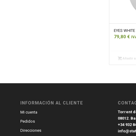
EYES WHITE 
79,80
€
IV
Añadir al
INFORMACIÓN AL CLIENTE
CONTA
Torrent de
Mi cuenta
08012. B
Pedidos
+34 932 8
Direcciones
info@sta