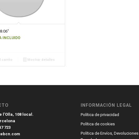
8.06″
A INCLUIDO
 carrito
Mostrar detalles
CTO
INFORMACIÓN LEGAL
 l’Olla, 108 local.
Política de privacidad
arcelona
Política de cookies
47 723
Política de Envíos, Devoluciones
tebcn.com