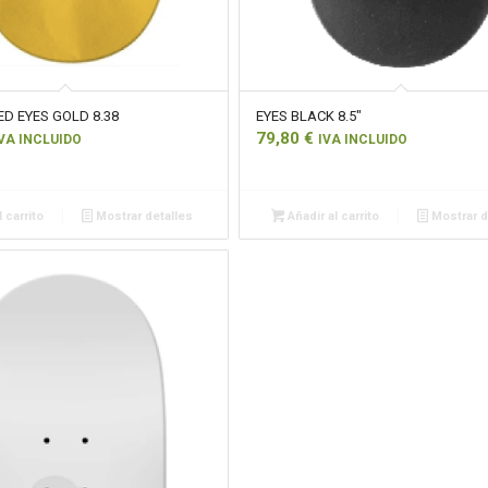
D EYES GOLD 8.38
EYES BLACK 8.5″
79,80
€
VA INCLUIDO
IVA INCLUIDO
 carrito
Mostrar detalles
Añadir al carrito
Mostrar d