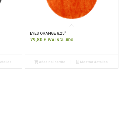
EYES ORANGE 8.25″
79,80
€
IVA INCLUIDO
etalles
Añadir al carrito
Mostrar detalles