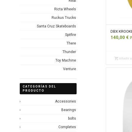
Real
Ricta Wheels
Ruckus Trucks
Santa Cruz Skateboards
DBX KROOKE
Spitfire
140,00
€
I
There
Thunder
Añadir al
Toy Machine
Venture
CATEGORÍAS DEL
PRODUCTO
Accessories
Bearings
bolts
Completes