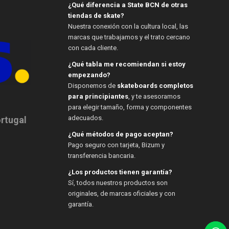
¿Qué diferencia a State BCN de otras
tiendas de skate?
Nuestra conexión con la cultura local, las
marcas que trabajamos y el trato cercano
con cada cliente.
¿Qué tabla me recomiendan si estoy
empezando?
Disponemos de
skateboards completos
para principiantes
, y te asesoramos
para elegir tamaño, forma y componentes
adecuados.
ortugal
¿Qué métodos de pago aceptan?
Pago seguro con tarjeta, Bizum y
transferencia bancaria.
¿Los productos tienen garantía?
Sí, todos nuestros productos son
originales, de marcas oficiales y con
garantía.