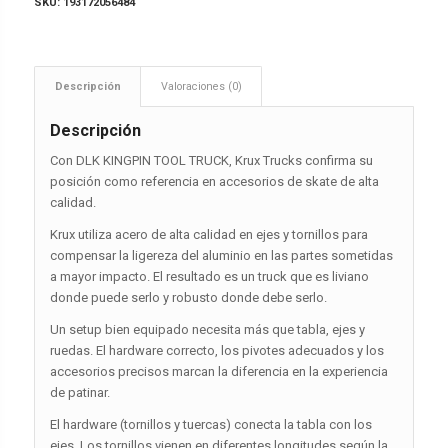
SKU:
193172056484
Descripción
Valoraciones (0)
Descripción
Con DLK KINGPIN TOOL TRUCK, Krux Trucks confirma su
posición como referencia en accesorios de skate de alta
calidad.
Krux utiliza acero de alta calidad en ejes y tornillos para
compensar la ligereza del aluminio en las partes sometidas
a mayor impacto. El resultado es un truck que es liviano
donde puede serlo y robusto donde debe serlo.
Un setup bien equipado necesita más que tabla, ejes y
ruedas. El hardware correcto, los pivotes adecuados y los
accesorios precisos marcan la diferencia en la experiencia
de patinar.
El hardware (tornillos y tuercas) conecta la tabla con los
ejes. Los tornillos vienen en diferentes longitudes según la