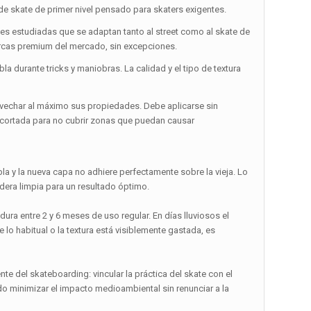
de skate de primer nivel pensado para skaters exigentes.
s estudiadas que se adaptan tanto al street como al skate de
arcas premium del mercado, sin excepciones.
la durante tricks y maniobras. La calidad y el tipo de textura
ovechar al máximo sus propiedades. Debe aplicarse sin
ecortada para no cubrir zonas que puedan causar
la y la nueva capa no adhiere perfectamente sobre la vieja. Lo
madera limpia para un resultado óptimo.
ura entre 2 y 6 meses de uso regular. En días lluviosos el
o habitual o la textura está visiblemente gastada, es
te del skateboarding: vincular la práctica del skate con el
o minimizar el impacto medioambiental sin renunciar a la