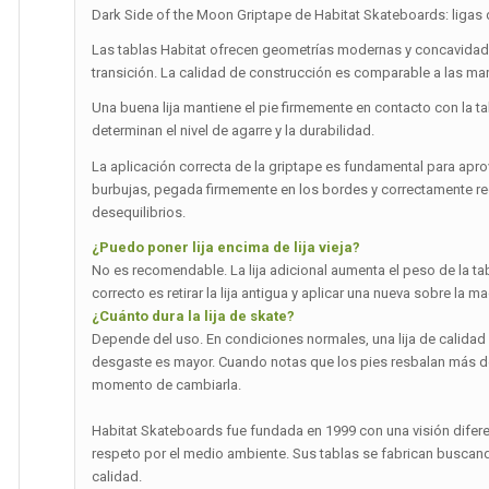
Dark Side of the Moon Griptape de Habitat Skateboards: ligas 
Las tablas Habitat ofrecen geometrías modernas y concavidade
transición. La calidad de construcción es comparable a las m
Una buena lija mantiene el pie firmemente en contacto con la tab
determinan el nivel de agarre y la durabilidad.
La aplicación correcta de la griptape es fundamental para apr
burbujas, pegada firmemente en los bordes y correctamente r
desequilibrios.
¿Puedo poner lija encima de lija vieja?
No es recomendable. La lija adicional aumenta el peso de la tab
correcto es retirar la lija antigua y aplicar una nueva sobre la 
¿Cuánto dura la lija de skate?
Depende del uso. En condiciones normales, una lija de calidad d
desgaste es mayor. Cuando notas que los pies resbalan más de l
momento de cambiarla.
Habitat Skateboards fue fundada en 1999 con una visión diferen
respeto por el medio ambiente. Sus tablas se fabrican buscand
calidad.