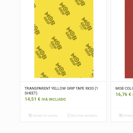
TRANSPARENT YELLOW GRIP TAPE 9X33 (1
MOB COLO
SHEET)
16,76
€
14,51
€
IVA INCLUIDO
Añadir al carrito
Mostrar detalles
Añadir