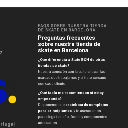
FAQS SOBRE NUESTRA TIENDA
DE SKATE EN BARCELONA
Preguntas frecuentes
sobre nuestra tienda de
skate en Barcelona
 y
¿Qué diferencia a State BCN de otras
tiendas de skate?
Nuestra conexión con la cultura local, las
marcas que trabajamos y el trato cercano
con cada cliente.
¿Qué tabla me recomiendan si estoy
empezando?
Disponemos de
skateboards completos
para principiantes
, y te asesoramos
para elegir tamaño, forma y componentes
adecuados.
ortugal