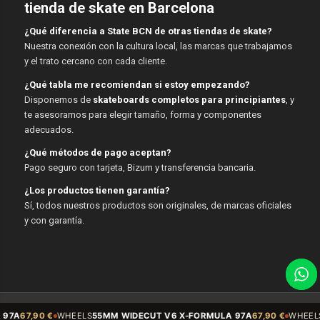
tienda de skate en Barcelona
¿Qué diferencia a State BCN de otras tiendas de skate?
Nuestra conexión con la cultura local, las marcas que trabajamos
y el trato cercano con cada cliente.
¿Qué tabla me recomiendan si estoy empezando?
Disponemos de
skateboards completos para principiantes
, y
te asesoramos para elegir tamaño, forma y componentes
adecuados.
¿Qué métodos de pago aceptan?
Pago seguro con tarjeta, Bizum y transferencia bancaria.
¿Los productos tienen garantía?
Sí, todos nuestros productos son originales, de marcas oficiales
y con garantía.
© Copyright - State BCN - 2026
WHEELS
55MM WIDECUT V6 X-FORMULA 97A
67,90 €
WHEELS
Sidecut 54mm