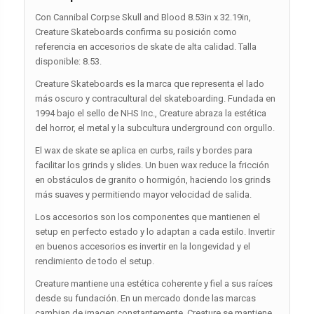
Con Cannibal Corpse Skull and Blood 8.53in x 32.19in,
Creature Skateboards confirma su posición como
referencia en accesorios de skate de alta calidad. Talla
disponible: 8.53.
Creature Skateboards es la marca que representa el lado
más oscuro y contracultural del skateboarding. Fundada en
1994 bajo el sello de NHS Inc., Creature abraza la estética
del horror, el metal y la subcultura underground con orgullo.
El wax de skate se aplica en curbs, rails y bordes para
facilitar los grinds y slides. Un buen wax reduce la fricción
en obstáculos de granito o hormigón, haciendo los grinds
más suaves y permitiendo mayor velocidad de salida.
Los accesorios son los componentes que mantienen el
setup en perfecto estado y lo adaptan a cada estilo. Invertir
en buenos accesorios es invertir en la longevidad y el
rendimiento de todo el setup.
Creature mantiene una estética coherente y fiel a sus raíces
desde su fundación. En un mercado donde las marcas
cambian de imagen constantemente, Creature se mantiene