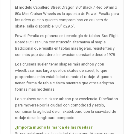
El modelo Caballero Street Dragon 8.0″ Black / Red 59mm x
80a Mini Cruiser Wheels es la apuesta de Powell-Peralta para
los riders que no quieren compromisos en cruisers de
skate. Talla disponible: 8.0″ x 29.5″.
Powell-Peralta es pionera en tecnología de tablas. Sus Flight
Boards utilizan una construcción alternativa al maple
tradicional que resulta en tablas más ligeras, resistentes y
con más pop duradero. Innovación constante desde 1978.
Los cruisers suelen tener shapes más anchos y con
wheelbase más largo que los skates de street, lo que
proporciona más estabilidad durante el rodaje. Algunos
tienen forma de tabla clásica mientras que otros adoptan
formas más modernas.
Los cruisers son el skate urbano por excelencia. Diseñados
para moverse por la ciudad con comodidad y estilo,
combinan la agilidad de un skateboard con la suavidad de
rodaje de un longboard compacto.
¿Importa mucho la marca de las ruedas?
Sí, especialmente en la calidad del uretano. Marcas como