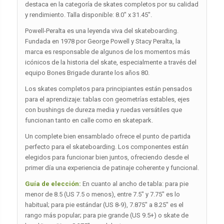
destaca en la categoría de skates completos por su calidad
y rendimiento. Talla disponible: 8.0″ x 31.45″.
Powell-Peralta es una leyenda viva del skateboarding.
Fundada en 1978 por George Powell y Stacy Peralta, la
marca es responsable de algunos de los momentos más
icónicos de la historia del skate, especialmente a través del
equipo Bones Brigade durante los años 80.
Los skates completos para principiantes están pensados
para el aprendizaje: tablas con geometrías estables, ejes
con bushings de dureza media y ruedas versátiles que
funcionan tanto en calle como en skatepark.
Un complete bien ensamblado ofrece el punto de partida
perfecto para el skateboarding. Los componentes están
elegidos para funcionar bien juntos, ofreciendo desde el
primer día una experiencia de patinaje coherente y funcional.
Guía de elección:
En cuanto al ancho de tabla: para pie
menor de 8.5 (US 7.5 o menos), entre 7.5″ y 7.75″ es lo
habitual; para pie estándar (US 8-9), 7.875″ a 8.25″ es el
rango más popular; para pie grande (US 9.5+) o skate de