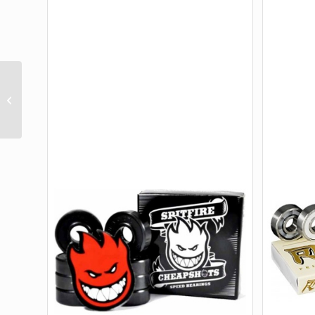
GP-B GENUINE PARTS
BEARING INDY BOX/8