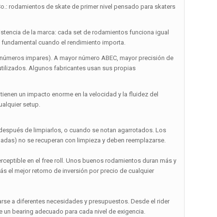
 rodamientos de skate de primer nivel pensado para skaters
stencia de la marca: cada set de rodamientos funciona igual
 es fundamental cuando el rendimiento importa.
 9, números impares). A mayor número ABEC, mayor precisión de
utilizados. Algunos fabricantes usan sus propias
enen un impacto enorme en la velocidad y la fluidez del
ualquier setup.
 después de limpiarlos, o cuando se notan agarrotados. Los
adas) no se recuperan con limpieza y deben reemplazarse.
erceptible en el free roll. Unos buenos rodamientos duran más y
ás el mejor retorno de inversión por precio de cualquier
se a diferentes necesidades y presupuestos. Desde el rider
ne un bearing adecuado para cada nivel de exigencia.