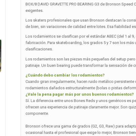
BOX/8 DAVID GRAVETTE PRO BEARING G3 de Bronson Speed Co.:
exigentes.
Los skaters profesionales que usan Bronson destacan la consi
de bien, sin variaciones de calidad entre lotes. Esa fiabilidad
Los rodamientos se clasifican por el estándar ABEC (del 1 al
fabricación. Para skateboarding, los grados 5 y 7 son los más 
clasificaciones.
Los rodamientos son las piezas más pequeñas del setup pero ti
patinaje. Un buen bearing puede transformar la sensación de c
¿Cuándo debo cambiar los rodamientos?
Cuando giran irregularmente, hacen ruido metálico persistente
rodamientos dañados estructuralmente (bolas o pistas deform
¿Vale la pena pagar más por unos buenos rodamientos?
Sí. La diferencia entre unos Bones Reds y unos genéricos es p
ofrecen una experiencia de patinaje claramente mejor. Son quiz
componente.
Bronson ofrece una gama de grados (G2, G3, Raw) para adaptar
ocasional hasta el profesional que exige lo mejor, Bronson tie