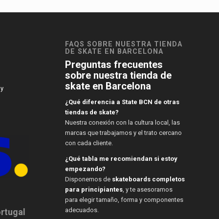
FAQS SOBRE NUESTRA TIENDA
DE SKATE EN BARCELONA
Preguntas frecuentes
sobre nuestra tienda de
skate en Barcelona
 y
¿Qué diferencia a State BCN de otras
tiendas de skate?
Nuestra conexión con la cultura local, las
marcas que trabajamos y el trato cercano
con cada cliente.
¿Qué tabla me recomiendan si estoy
empezando?
Disponemos de
skateboards completos
para principiantes
, y te asesoramos
para elegir tamaño, forma y componentes
adecuados.
ortugal