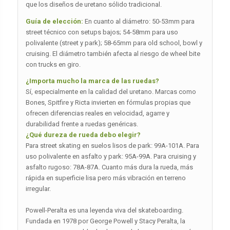
que los diseños de uretano sólido tradicional.
Guía de elección:
En cuanto al diámetro: 50-53mm para
street técnico con setups bajos; 54-58mm para uso
polivalente (street y park); 58-65mm para old school, bowl y
cruising. El diámetro también afecta al riesgo de wheel bite
con trucks en giro.
¿Importa mucho la marca de las ruedas?
Sí, especialmente en la calidad del uretano. Marcas como
Bones, Spitfire y Ricta invierten en fórmulas propias que
ofrecen diferencias reales en velocidad, agarre y
durabilidad frente a ruedas genéricas.
¿Qué dureza de rueda debo elegir?
Para street skating en suelos lisos de park: 99A-101A. Para
uso polivalente en asfalto y park: 95A-99A. Para cruising y
asfalto rugoso: 78A-87A. Cuanto más dura la rueda, más
rápida en superficie lisa pero más vibración en terreno
irregular.
Powell-Peralta es una leyenda viva del skateboarding.
Fundada en 1978 por George Powell y Stacy Peralta, la