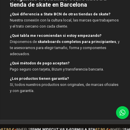
tienda de skate en Barcelona
¿Qué diferencia a State BCN de otras tiendas de skate?
Nuestra conexión con la cultura local, las marcas que trabajamos
y el trato cercano con cada cliente.
¿Qué tabla me recomiendan si estoy empezando?
Disponemos de
skateboards completos para principiantes
, y
te asesoramos para elegir tamaño, forma y componentes
adecuados.
¿Qué métodos de pago aceptan?
Pago seguro con tarjeta, Bizum y transferencia bancaria.
¿Los productos tienen garantía?
Sí, todos nuestros productos son originales, de marcas oficiales
y con garantía.
© Copyright - State BCN - 2026
EELS
55MM WIDECUT V6 X-FORMULA 97A
67,90 €
WHEELS
Sidecut 54mm 9