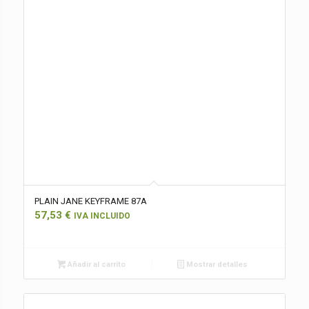
PLAIN JANE KEYFRAME 87A
57,53
€
IVA INCLUIDO
Añadir al carrito
Mostrar detalles