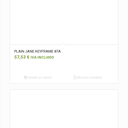
PLAIN JANE KEYFRAME 87A
57,53
€
IVA INCLUIDO
Añadir al carrito
Mostrar detalles