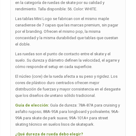
en la categoría de ruedas de skate por su calidad y
rendimiento. Talla disponible: 56. Color: WHITE.
Las tablas Mini Logo se fabrican con el mismo maple
canadiense de 7 capas que las marcas premium, sin pagar
por el branding. Ofrecen el mismo pop, la misma
concavidad y la misma durabilidad que tablas que cuestan
el doble.
Las ruedas son el punto de contacto entre el skate y el
suelo. Su dureza y diámetro definen la velocidad, el agarre y
cómo responde el setup en cada superficie.
El núcleo (core) de la rueda afecta a su peso y rigidez. Los
cores de plástico duro centrados ofrecen mejor
distribución de fuerzas y mayor consistencia en el desgaste
que los diseños de uretano sólido tradicional.
Guía de elección:
Guía de dureza: 78A-87A para cruising y
asfalto rugoso; 88A-95A para longboard y polivalente; 96A-
99A para skate de park suave; 99A-101A+ para street
skating técnico en suelos lisos de skatepark.
¿Qué dureza de rueda debo elegir?