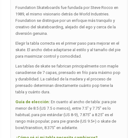
Foundation Skateboards fue fundada por Steve Rocco en
1989, el mismo visionario detrás de World Industries.
Foundation se distingue por un enfoque más tranquilo y
creativo del skateboarding, alejado del ego y cerca de la
diversión genuina.
Elegir la tabla correcta es el primer paso para mejorar en el
skate. El ancho debe adaptarse al estilo y al tamaño del pie
para maximizar control y comodidad.
Las tablas de skate se fabrican principalmente con maple
canadiense de 7 capas, prensado en frío para máximo pop
y durabilidad. La calidad de la madera y el proceso de
prensado determinan directamente cuánto pop tiene la
tabla y cuánto dura.
Guía de elección:
En cuanto al ancho de tabla: para pie
menor de 8.5 (US 7.5 o menos), entre 7.5″ y 7.75″ es lo
habitual; para pie estándar (US 8-9), 7.875″ a 8.25″ es el
rango más popular; para pie grande (US 9.5+) o skate de
bowl/transition, 8.375″ en adelante.
¿Cómo sé si mi tabla necesita cambiarse?