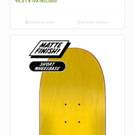
95,51
€
IVA INCLUIDO
Añadir al carrito
Mostrar detalles