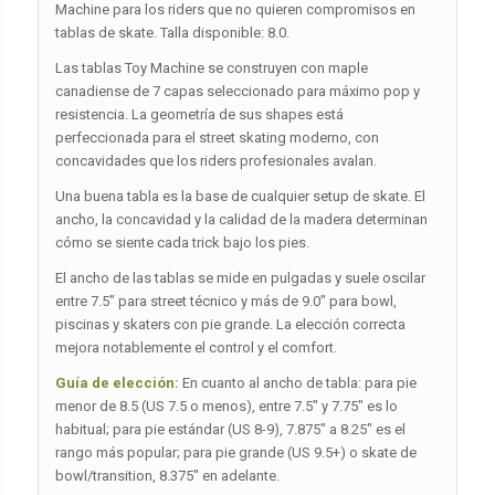
Machine para los riders que no quieren compromisos en
tablas de skate. Talla disponible: 8.0.
Las tablas Toy Machine se construyen con maple
canadiense de 7 capas seleccionado para máximo pop y
resistencia. La geometría de sus shapes está
perfeccionada para el street skating moderno, con
concavidades que los riders profesionales avalan.
Una buena tabla es la base de cualquier setup de skate. El
ancho, la concavidad y la calidad de la madera determinan
cómo se siente cada trick bajo los pies.
El ancho de las tablas se mide en pulgadas y suele oscilar
entre 7.5″ para street técnico y más de 9.0″ para bowl,
piscinas y skaters con pie grande. La elección correcta
mejora notablemente el control y el comfort.
Guía de elección:
En cuanto al ancho de tabla: para pie
menor de 8.5 (US 7.5 o menos), entre 7.5″ y 7.75″ es lo
habitual; para pie estándar (US 8-9), 7.875″ a 8.25″ es el
rango más popular; para pie grande (US 9.5+) o skate de
bowl/transition, 8.375″ en adelante.