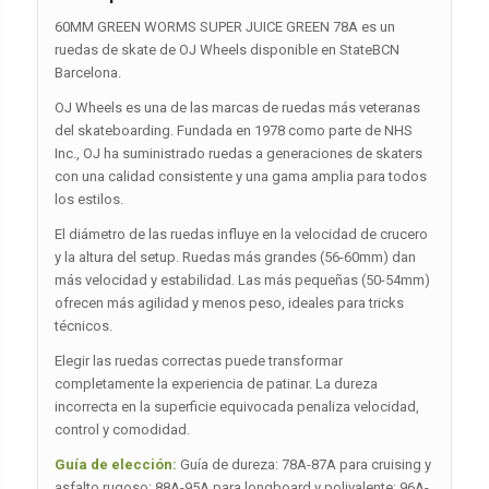
60MM GREEN WORMS SUPER JUICE GREEN 78A es un
ruedas de skate de OJ Wheels disponible en StateBCN
Barcelona.
OJ Wheels es una de las marcas de ruedas más veteranas
del skateboarding. Fundada en 1978 como parte de NHS
Inc., OJ ha suministrado ruedas a generaciones de skaters
con una calidad consistente y una gama amplia para todos
los estilos.
El diámetro de las ruedas influye en la velocidad de crucero
y la altura del setup. Ruedas más grandes (56-60mm) dan
más velocidad y estabilidad. Las más pequeñas (50-54mm)
ofrecen más agilidad y menos peso, ideales para tricks
técnicos.
Elegir las ruedas correctas puede transformar
completamente la experiencia de patinar. La dureza
incorrecta en la superficie equivocada penaliza velocidad,
control y comodidad.
Guía de elección:
Guía de dureza: 78A-87A para cruising y
asfalto rugoso; 88A-95A para longboard y polivalente; 96A-