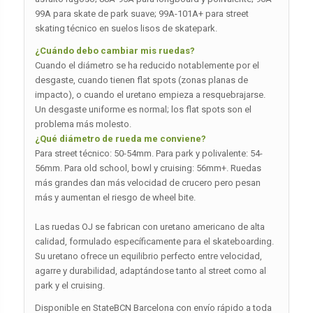
99A para skate de park suave; 99A-101A+ para street
skating técnico en suelos lisos de skatepark.
¿Cuándo debo cambiar mis ruedas?
Cuando el diámetro se ha reducido notablemente por el
desgaste, cuando tienen flat spots (zonas planas de
impacto), o cuando el uretano empieza a resquebrajarse.
Un desgaste uniforme es normal; los flat spots son el
problema más molesto.
¿Qué diámetro de rueda me conviene?
Para street técnico: 50-54mm. Para park y polivalente: 54-
56mm. Para old school, bowl y cruising: 56mm+. Ruedas
más grandes dan más velocidad de crucero pero pesan
más y aumentan el riesgo de wheel bite.
Las ruedas OJ se fabrican con uretano americano de alta
calidad, formulado específicamente para el skateboarding.
Su uretano ofrece un equilibrio perfecto entre velocidad,
agarre y durabilidad, adaptándose tanto al street como al
park y el cruising.
Disponible en StateBCN Barcelona con envío rápido a toda