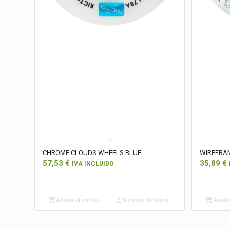
CHROME CLOUDS WHEELS BLUE
WIREFRA
57,53
€
35,89
€
IVA INCLUIDO
Añadir al carrito
Mostrar detalles
Añadir