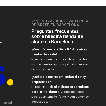
FAQS SOBRE NUESTRA TIENDA
DE SKATE EN BARCELONA
Preguntas frecuentes
sobre nuestra tienda de
skate en Barcelona
 y
¿Qué diferencia a State BCN de otras
tiendas de skate?
Nuestra conexión con la cultura local, las
marcas que trabajamos y el trato cercano
con cada cliente.
¿Qué tabla me recomiendan si estoy
empezando?
Disponemos de
skateboards completos
para principiantes
, y te asesoramos
para elegir tamaño, forma y componentes
adecuados.
ortugal