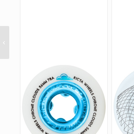
55MM WOOTEN
SCREAMING CAST
ELITE WHITE BLUE
HARDLINE 101A