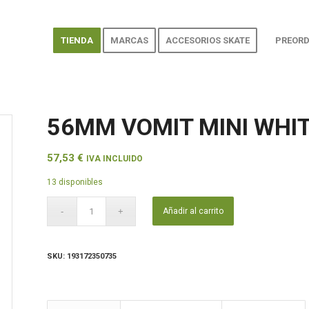
TIENDA
MARCAS
ACCESORIOS SKATE
PREORD
56MM VOMIT MINI WHIT
57,53
€
IVA INCLUIDO
13 disponibles
Añadir al carrito
SKU:
193172350735