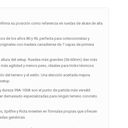
irma su posición como referencia en ruedas de skate de alta
os de los años 80 y 90, perfecta para coleccionistas y
s originales con madera canadiense de 7 capas de primera
y la altura del setup. Ruedas más grandes (56-60mm) dan más
más agilidad y menos peso, ideales para tricks técnicos.
 del terreno y el estilo. Una elección acertada mejora
 setup.
y dureza 99A-100A son el punto de partida más versátil.
 ser demasiado especializadas para ningún terreno concreto.
 Spitfire y Ricta invierten en fórmulas propias que ofrecen
uedas genéricas.