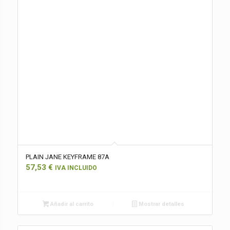
PLAIN JANE KEYFRAME 87A
57,53
€
IVA INCLUIDO
Añadir al carrito
Mostrar detalles