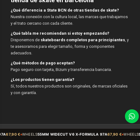
¿Qué diferencia a State BCN de otras tiendas de skate?
Nuestra conexión con la cultura local, las marcas que trabajamos
y el trato cercano con cada cliente.
¿Qué tabla me recomiendan si estoy empezando?
Disponemos de
skateboards completos para principiantes
, y
te asesoramos para elegir tamaño, forma y componentes
adecuados.
¿Qué métodos de pago aceptan?
Pago seguro con tarjeta, Bizum y transferencia bancaria.
¿Los productos tienen garantía?
Sí, todos nuestros productos son originales, de marcas oficiales
y con garantía.
© Copyright - State BCN - 2026
WHEELS
55MM WIDECUT V6 X-FORMULA 97A
67,90 €
WHEELS
Sidecut 54mm