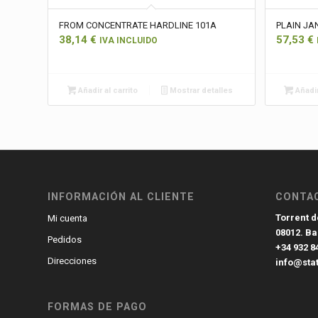
FROM CONCENTRATE HARDLINE 101A
PLAIN JA
38,14
€
57,53
€
IVA INCLUIDO
Añadir al carrito
Mostrar detalles
Añadir
INFORMACIÓN AL CLIENTE
CONTA
Torrent de
Mi cuenta
08012. B
Pedidos
+34 932 8
Direcciones
info@sta
FORMAS DE PAGO