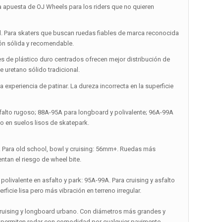
puesta de OJ Wheels para los riders que no quieren
d. Para skaters que buscan ruedas fiables de marca reconocida
ón sólida y recomendable.
res de plástico duro centrados ofrecen mejor distribución de
 uretano sólido tradicional.
experiencia de patinar. La dureza incorrecta en la superficie
falto rugoso; 88A-95A para longboard y polivalente; 96A-99A
o en suelos lisos de skatepark.
m. Para old school, bowl y cruising: 56mm+. Ruedas más
tan el riesgo de wheel bite.
polivalente en asfalto y park: 95A-99A. Para cruising y asfalto
icie lisa pero más vibración en terreno irregular.
 cruising y longboard urbano. Con diámetros más grandes y
 y permiten rodar con comodidad por cualquier pavimento.