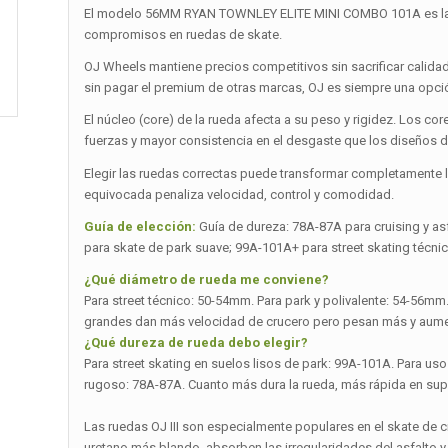
El modelo 56MM RYAN TOWNLEY ELITE MINI COMBO 101A es la a
compromisos en ruedas de skate.
OJ Wheels mantiene precios competitivos sin sacrificar calida
sin pagar el premium de otras marcas, OJ es siempre una opci
El núcleo (core) de la rueda afecta a su peso y rigidez. Los co
fuerzas y mayor consistencia en el desgaste que los diseños de
Elegir las ruedas correctas puede transformar completamente la 
equivocada penaliza velocidad, control y comodidad.
Guía de elección:
Guía de dureza: 78A-87A para cruising y as
para skate de park suave; 99A-101A+ para street skating técnic
¿Qué diámetro de rueda me conviene?
Para street técnico: 50-54mm. Para park y polivalente: 54-56m
grandes dan más velocidad de crucero pero pesan más y aumen
¿Qué dureza de rueda debo elegir?
Para street skating en suelos lisos de park: 99A-101A. Para uso 
rugoso: 78A-87A. Cuanto más dura la rueda, más rápida en superf
Las ruedas OJ III son especialmente populares en el skate de
uretano más blando, absorben las irregularidades del asfalto