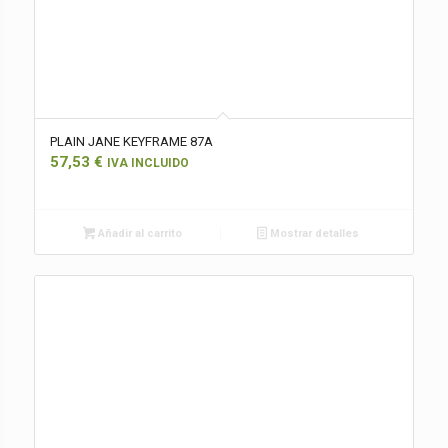
PLAIN JANE KEYFRAME 87A
57,53
€
IVA INCLUIDO
Añadir al carrito
Mostrar detalles