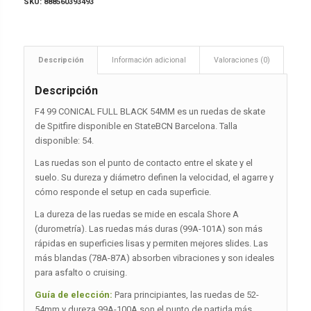
SKU:
888560393493
Descripción
Información adicional
Valoraciones (0)
Descripción
F4 99 CONICAL FULL BLACK 54MM es un ruedas de skate
de Spitfire disponible en StateBCN Barcelona. Talla
disponible: 54.
Las ruedas son el punto de contacto entre el skate y el
suelo. Su dureza y diámetro definen la velocidad, el agarre y
cómo responde el setup en cada superficie.
La dureza de las ruedas se mide en escala Shore A
(durometría). Las ruedas más duras (99A-101A) son más
rápidas en superficies lisas y permiten mejores slides. Las
más blandas (78A-87A) absorben vibraciones y son ideales
para asfalto o cruising.
Guía de elección:
Para principiantes, las ruedas de 52-
54mm y dureza 99A-100A son el punto de partida más