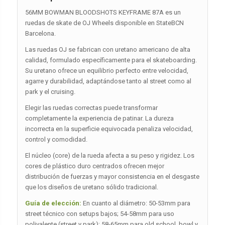
56MM BOWMAN BLOODSHOTS KEYFRAME 87A es un
ruedas de skate de OJ Wheels disponible en StateBCN
Barcelona.
Las ruedas OJ se fabrican con uretano americano de alta
calidad, formulado específicamente para el skateboarding.
Su uretano ofrece un equilibrio perfecto entre velocidad,
agarre y durabilidad, adaptándose tanto al street como al
park y el cruising.
Elegir las ruedas correctas puede transformar
completamente la experiencia de patinar. La dureza
incorrecta en la superficie equivocada penaliza velocidad,
control y comodidad.
El núcleo (core) de la rueda afecta a su peso y rigidez. Los
cores de plástico duro centrados ofrecen mejor
distribución de fuerzas y mayor consistencia en el desgaste
que los diseños de uretano sólido tradicional.
Guía de elección:
En cuanto al diámetro: 50-53mm para
street técnico con setups bajos; 54-58mm para uso
polivalente (street y park); 58-65mm para old school, bowl y