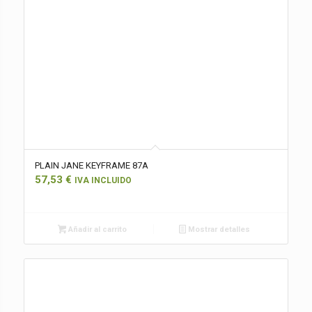
PLAIN JANE KEYFRAME 87A
57,53
€
IVA INCLUIDO
Añadir al carrito
Mostrar detalles