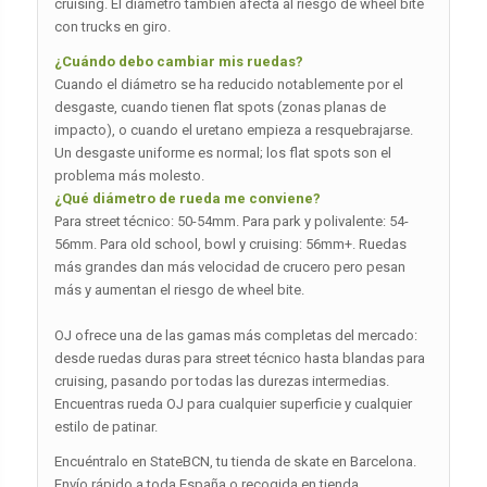
cruising. El diámetro también afecta al riesgo de wheel bite
con trucks en giro.
¿Cuándo debo cambiar mis ruedas?
Cuando el diámetro se ha reducido notablemente por el
desgaste, cuando tienen flat spots (zonas planas de
impacto), o cuando el uretano empieza a resquebrajarse.
Un desgaste uniforme es normal; los flat spots son el
problema más molesto.
¿Qué diámetro de rueda me conviene?
Para street técnico: 50-54mm. Para park y polivalente: 54-
56mm. Para old school, bowl y cruising: 56mm+. Ruedas
más grandes dan más velocidad de crucero pero pesan
más y aumentan el riesgo de wheel bite.
OJ ofrece una de las gamas más completas del mercado:
desde ruedas duras para street técnico hasta blandas para
cruising, pasando por todas las durezas intermedias.
Encuentras rueda OJ para cualquier superficie y cualquier
estilo de patinar.
Encuéntralo en StateBCN, tu tienda de skate en Barcelona.
Envío rápido a toda España o recogida en tienda.