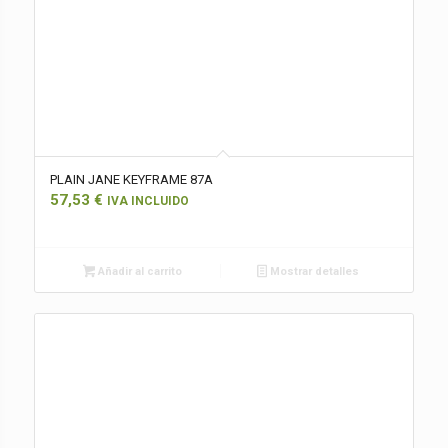
PLAIN JANE KEYFRAME 87A
57,53
€
IVA INCLUIDO
Añadir al carrito
Mostrar detalles