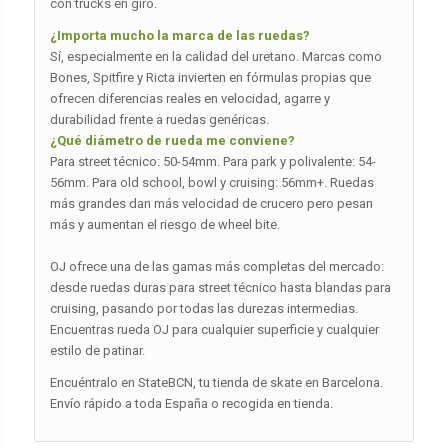
con trucks en giro.
¿Importa mucho la marca de las ruedas?
Sí, especialmente en la calidad del uretano. Marcas como
Bones, Spitfire y Ricta invierten en fórmulas propias que
ofrecen diferencias reales en velocidad, agarre y
durabilidad frente a ruedas genéricas.
¿Qué diámetro de rueda me conviene?
Para street técnico: 50-54mm. Para park y polivalente: 54-
56mm. Para old school, bowl y cruising: 56mm+. Ruedas
más grandes dan más velocidad de crucero pero pesan
más y aumentan el riesgo de wheel bite.
OJ ofrece una de las gamas más completas del mercado:
desde ruedas duras para street técnico hasta blandas para
cruising, pasando por todas las durezas intermedias.
Encuentras rueda OJ para cualquier superficie y cualquier
estilo de patinar.
Encuéntralo en StateBCN, tu tienda de skate en Barcelona.
Envío rápido a toda España o recogida en tienda.