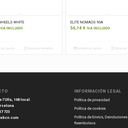
WHEELS WHITE
ELITE NOMADS 95A
56,14
€
IVA INCLUIDO
IVA INCLUIDO
 al carrito
Mostrar detalles
Añadir al carrito
Mostrar 
CTO
INFORMACIÓN LEGAL
 l’Olla, 108 local.
Política de privacidad
arcelona
Política de cookies
47 723
Política de Envíos, Devoluciones
tebcn.com
Reembolsos