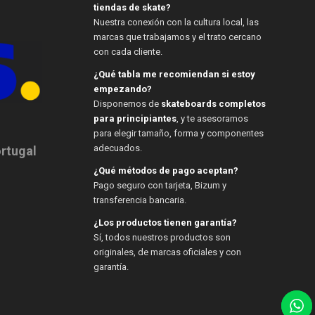
tiendas de skate?
Nuestra conexión con la cultura local, las
marcas que trabajamos y el trato cercano
con cada cliente.
¿Qué tabla me recomiendan si estoy
empezando?
Disponemos de
skateboards completos
para principiantes
, y te asesoramos
para elegir tamaño, forma y componentes
adecuados.
ortugal
¿Qué métodos de pago aceptan?
Pago seguro con tarjeta, Bizum y
transferencia bancaria.
¿Los productos tienen garantía?
Sí, todos nuestros productos son
originales, de marcas oficiales y con
garantía.