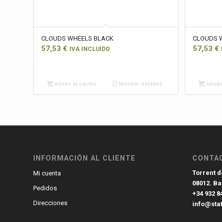
CLOUDS WHEELS BLACK
CLOUDS 
57,53
€
57,53
€
IVA INCLUIDO
Añadir al carrito
Mostrar detalles
Añadir
INFORMACIÓN AL CLIENTE
CONTA
Torrent de
Mi cuenta
08012. B
Pedidos
+34 932 8
Direcciones
info@sta