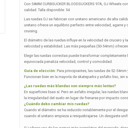
Con 54MM CURBSUCKER BLOODSUCKERS 97A, OJ Wheels confirma
calidad. Talla disponible: 54.
Las ruedas OJ se fabrican con uretano americano de alta cali
uretano ofrece un equilibrio perfecto entre velocidad, agarre y 
cruising.
El diámetro de las ruedas influye en la velocidad de crucero 
velocidad y estabilidad. Las más pequeñas (50-54mm) ofrecen 
Elegir las ruedas correctas puede transformar completamente la 
equivocada penaliza velocidad, control y comodidad.
Guía de elección:
Para principiantes, las ruedas de 52-54mm 
Funcionan bien en la mayoría de skateparks y asfalto liso, sin
¿Las ruedas más blandas son siempre más lentas?
En superficies lisas sí. Pero en asfalto irregular, las ruedas 
la irregularidad del suelo en lugar de frenarse por impacto cons
¿Cuándo debo cambiar mis ruedas?
Cuando el diámetro se ha reducido notablemente por el desgas
cuando el uretano empieza a resquebrajarse. Un desgaste unif
OJ ofrece una de las gamas más completas del mercado: desde