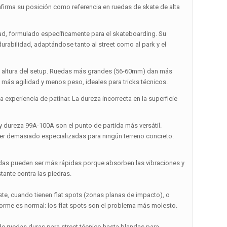
 su posición como referencia en ruedas de skate de alta
dad, formulado específicamente para el skateboarding. Su
durabilidad, adaptándose tanto al street como al park y el
y la altura del setup. Ruedas más grandes (56-60mm) dan más
más agilidad y menos peso, ideales para tricks técnicos.
experiencia de patinar. La dureza incorrecta en la superficie
y dureza 99A-100A son el punto de partida más versátil.
 ser demasiado especializadas para ningún terreno concreto.
blandas pueden ser más rápidas porque absorben las vibraciones y
tante contra las piedras.
te, cuando tienen flat spots (zonas planas de impacto), o
orme es normal; los flat spots son el problema más molesto.
 ruedas duras para street técnico hasta blandas para