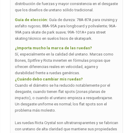
distribución de fuerzas y mayor consistencia en el desgaste
que los diseños de uretano sólido tradicional.
Guía de elección:
Guía de dureza: 78A-87A para cruising y
asfalto rugoso; 88A-95A para longboard y polivalente; 96A-
99A para skate de park suave; 99A-101A+ para street
skating técnico en suelos lisos de skatepark.
¿Importa mucho la marca de las ruedas?
Sí, especialmente en la calidad del uretano. Marcas como
Bones, Spitfire y Ricta invierten en fórmulas propias que
ofrecen diferencias reales en velocidad, agarre y
durabilidad frente a ruedas genéricas.
¿Cuándo debo cambiar mis ruedas?
Cuando el diámetro se ha reducido notablemente por el
desgaste, cuando tienen flat spots (zonas planas de
impacto), o cuando el uretano empieza a resquebrajarse.
Un desgaste uniforme es normal; los flat spots son el
problema más molesto.
Las ruedas Ricta Crystal son ultratransparentes y se fabrican
con uretano de alta claridad que mantiene sus propiedades