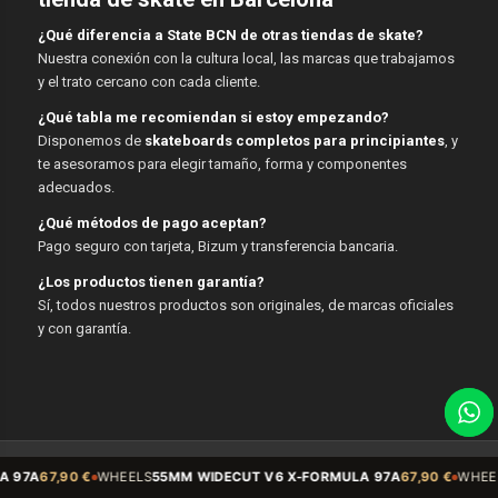
¿Qué diferencia a State BCN de otras tiendas de skate?
Nuestra conexión con la cultura local, las marcas que trabajamos
y el trato cercano con cada cliente.
¿Qué tabla me recomiendan si estoy empezando?
Disponemos de
skateboards completos para principiantes
, y
te asesoramos para elegir tamaño, forma y componentes
adecuados.
¿Qué métodos de pago aceptan?
Pago seguro con tarjeta, Bizum y transferencia bancaria.
¿Los productos tienen garantía?
Sí, todos nuestros productos son originales, de marcas oficiales
y con garantía.
© Copyright - State BCN - 2026
 €
WHEELS
55MM WIDECUT V6 X-FORMULA 97A
67,90 €
WHEELS
Sidecut 5