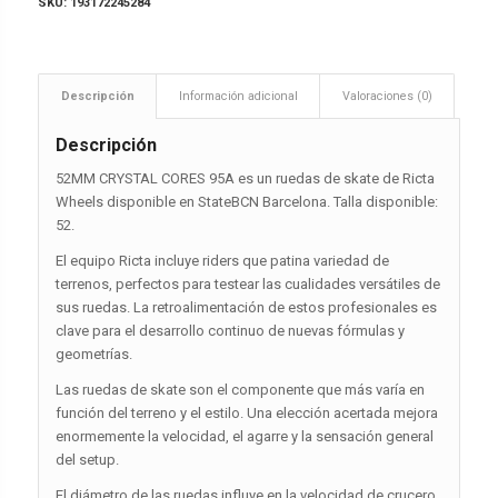
SKU:
193172245284
Descripción
Información adicional
Valoraciones (0)
Descripción
52MM CRYSTAL CORES 95A es un ruedas de skate de Ricta
Wheels disponible en StateBCN Barcelona. Talla disponible:
52.
El equipo Ricta incluye riders que patina variedad de
terrenos, perfectos para testear las cualidades versátiles de
sus ruedas. La retroalimentación de estos profesionales es
clave para el desarrollo continuo de nuevas fórmulas y
geometrías.
Las ruedas de skate son el componente que más varía en
función del terreno y el estilo. Una elección acertada mejora
enormemente la velocidad, el agarre y la sensación general
del setup.
El diámetro de las ruedas influye en la velocidad de crucero