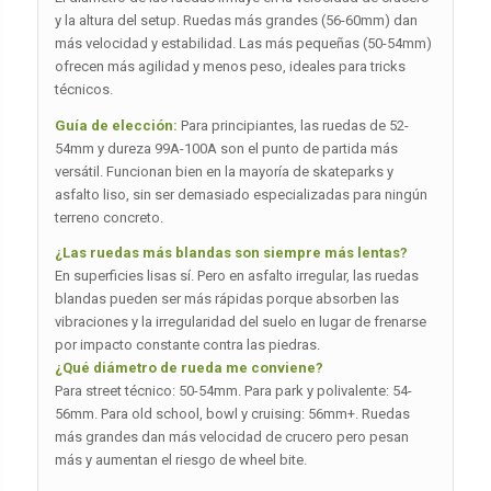
y la altura del setup. Ruedas más grandes (56-60mm) dan
más velocidad y estabilidad. Las más pequeñas (50-54mm)
ofrecen más agilidad y menos peso, ideales para tricks
técnicos.
Guía de elección:
Para principiantes, las ruedas de 52-
54mm y dureza 99A-100A son el punto de partida más
versátil. Funcionan bien en la mayoría de skateparks y
asfalto liso, sin ser demasiado especializadas para ningún
terreno concreto.
¿Las ruedas más blandas son siempre más lentas?
En superficies lisas sí. Pero en asfalto irregular, las ruedas
blandas pueden ser más rápidas porque absorben las
vibraciones y la irregularidad del suelo en lugar de frenarse
por impacto constante contra las piedras.
¿Qué diámetro de rueda me conviene?
Para street técnico: 50-54mm. Para park y polivalente: 54-
56mm. Para old school, bowl y cruising: 56mm+. Ruedas
más grandes dan más velocidad de crucero pero pesan
más y aumentan el riesgo de wheel bite.