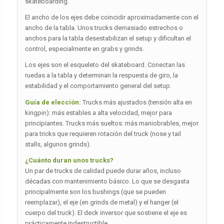
skateboarding.
El ancho de los ejes debe coincidir aproximadamente con el
ancho de la tabla. Unos trucks demasiado estrechos o
anchos para la tabla desestabilizan el setup y dificultan el
control, especialmente en grabs y grinds.
Los ejes son el esqueleto del skateboard. Conectan las
ruedas a la tabla y determinan la respuesta de giro, la
estabilidad y el comportamiento general del setup.
Guía de elección:
Trucks más ajustados (tensión alta en
kingpin): más estables a alta velocidad, mejor para
principiantes. Trucks más sueltos: más maniobrables, mejor
para tricks que requieren rotación del truck (nose y tail
stalls, algunos grinds).
¿Cuánto duran unos trucks?
Un par de trucks de calidad puede durar años, incluso
décadas con mantenimiento básico. Lo que se desgasta
principalmente son los bushings (que se pueden
reemplazar), el eje (en grinds de metal) y el hanger (el
cuerpo del truck). El deck inversor que sostiene el eje es
prácticamente indestructible.