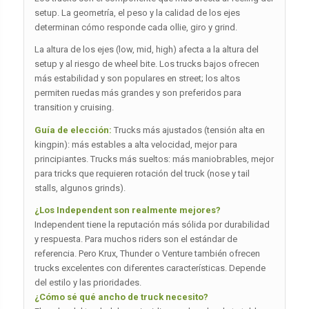
setup. La geometría, el peso y la calidad de los ejes
determinan cómo responde cada ollie, giro y grind.
La altura de los ejes (low, mid, high) afecta a la altura del
setup y al riesgo de wheel bite. Los trucks bajos ofrecen
más estabilidad y son populares en street; los altos
permiten ruedas más grandes y son preferidos para
transition y cruising.
Guía de elección:
Trucks más ajustados (tensión alta en
kingpin): más estables a alta velocidad, mejor para
principiantes. Trucks más sueltos: más maniobrables, mejor
para tricks que requieren rotación del truck (nose y tail
stalls, algunos grinds).
¿Los Independent son realmente mejores?
Independent tiene la reputación más sólida por durabilidad
y respuesta. Para muchos riders son el estándar de
referencia. Pero Krux, Thunder o Venture también ofrecen
trucks excelentes con diferentes características. Depende
del estilo y las prioridades.
¿Cómo sé qué ancho de truck necesito?