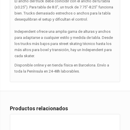
El ancho del truck debe coincidir con el ancho de tu tabla
(±0.25″). Para tabla de 8.0″, un truck de 7.75″-8.25″ funciona
bien. Trucks demasiado estrechos o anchos para la tabla
desequilibran el setup y dificultan el control.
Independent ofrece una amplia gama de alturas y anchos
para adaptarse a cualquier estilo y medida de tabla. Desde
los trucks más bajos para street skating técnico hasta los
más altos para bowl y transición, hay un Independent para
cada skater.
Disponible online y en tienda física en Barcelona. Envío a
toda la Península en 24-48h laborables.
Productos relacionados