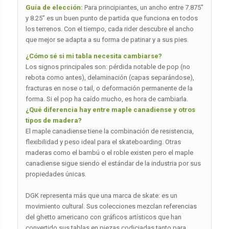
Guía de elección:
Para principiantes, un ancho entre 7.875″
y 8.25″ es un buen punto de partida que funciona en todos
los terrenos. Con el tiempo, cada rider descubre el ancho
que mejor se adapta a su forma de patinar y a sus pies.
¿Cómo sé si mi tabla necesita cambiarse?
Los signos principales son: pérdida notable de pop (no
rebota como antes), delaminación (capas separándose),
fracturas en nose o tail, o deformación permanente de la
forma. Si el pop ha caído mucho, es hora de cambiarla.
¿Qué diferencia hay entre maple canadiense y otros
tipos de madera?
El maple canadiense tiene la combinación de resistencia,
flexibilidad y peso ideal para el skateboarding. Otras
maderas como el bambú o el roble existen pero el maple
canadiense sigue siendo el estándar de la industria por sus
propiedades únicas.
DGK representa más que una marca de skate: es un
movimiento cultural. Sus colecciones mezclan referencias
del ghetto americano con gráficos artísticos que han
convertido sus tablas en piezas codiciadas tanto para