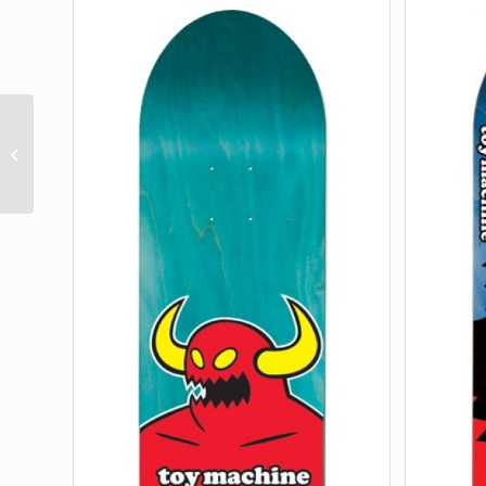
Terror Sight 8.53in X
32.19in Creature Decks