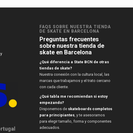
FAQS SOBRE NUESTRA TIENDA
DE SKATE EN BARCELONA
Preguntas frecuentes
sobre nuestra tienda de
skate en Barcelona
 y
¿Qué diferencia a State BCN de otras
tiendas de skate?
Nuestra conexión con la cultura local, las
marcas que trabajamos y el trato cercano
con cada cliente.
¿Qué tabla me recomiendan si estoy
empezando?
Disponemos de
skateboards completos
para principiantes
, y te asesoramos
para elegir tamaño, forma y componentes
adecuados.
ortugal