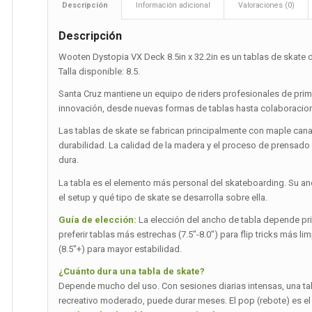
Descripción
Información adicional
Valoraciones (0)
Descripción
Wooten Dystopia VX Deck 8.5in x 32.2in es un tablas de skate
Talla disponible: 8.5.
Santa Cruz mantiene un equipo de riders profesionales de prim
innovación, desde nuevas formas de tablas hasta colaboracione
Las tablas de skate se fabrican principalmente con maple can
durabilidad. La calidad de la madera y el proceso de prensado
dura.
La tabla es el elemento más personal del skateboarding. Su a
el setup y qué tipo de skate se desarrolla sobre ella.
Guía de elección:
La elección del ancho de tabla depende princ
preferir tablas más estrechas (7.5″-8.0″) para flip tricks más 
(8.5″+) para mayor estabilidad.
¿Cuánto dura una tabla de skate?
Depende mucho del uso. Con sesiones diarias intensas, una t
recreativo moderado, puede durar meses. El pop (rebote) es el