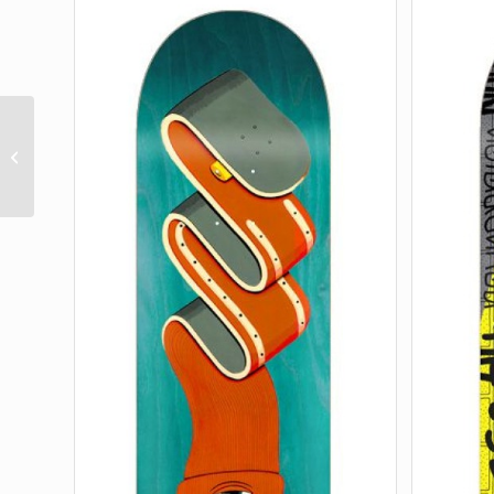
McCoy Ripping Eagle
VX Twin Deck 8.25in x
31.83in