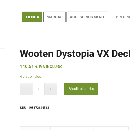
TIENDA
MARCAS
ACCESORIOS SKATE
PREORD
Wooten Dystopia VX Deck
140,51
€
IVA INCLUIDO
4 disponibles
Añadir al carrito
SKU:
193172644513