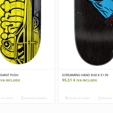
 GIANT PUSH
SCREAMING HAND 8.60 X 31.95
95,51
€
IVA INCLUIDO
IVA INCLUIDO
 al carrito
Mostrar detalles
Añadir al carrito
Mostrar 