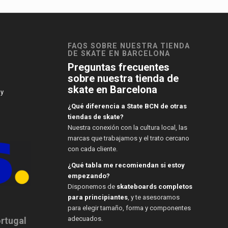
FAQS SOBRE NUESTRA TIENDA
DE SKATE EN BARCELONA
Preguntas frecuentes
sobre nuestra tienda de
skate en Barcelona
 y
¿Qué diferencia a State BCN de otras
tiendas de skate?
Nuestra conexión con la cultura local, las
marcas que trabajamos y el trato cercano
con cada cliente.
¿Qué tabla me recomiendan si estoy
empezando?
Disponemos de
skateboards completos
para principiantes
, y te asesoramos
para elegir tamaño, forma y componentes
adecuados.
ortugal