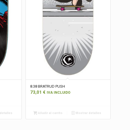
8.38 BRATRUD PUSH
73,01
€
IVA INCLUIDO
detalles
Añadir al carrito
Mostrar detalles