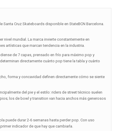
 de Santa Cruz Skateboards disponible en StateBCN Barcelona.
er nivel mundial. La marca invierte constantemente en
s artísticas que marcan tendencia en la industria.
adiense de 7 capas, prensado en frío para máximo pop y
 determinan directamente cuánto pop tiene la tabla y cuánto
ncho, forma y concavidad definen directamente cómo se siente
ipalmente del pie y el estilo: riders de street técnico suelen
limpios; los de bowl y transition van hacia anchos más generosos
abla puede durar 2-6 semanas hasta perder pop. Con uso
 primer indicador de que hay que cambiarla.