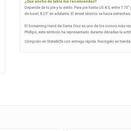
¿Qué ancho de tabla me recomiendas?
Depende de tu pie y tu estilo. Para pie hasta US 8.5, entre 7.75
de bowl, 8.25″ en adelante. El street técnico va hacia estrechas;
El Screaming Hand de Santa Cruz es uno de los iconos más re
Phillips, este símbolo ha representado durante décadas la actit
Cómpralo en StateBCN con entrega rápida. Recógelo en tienda 