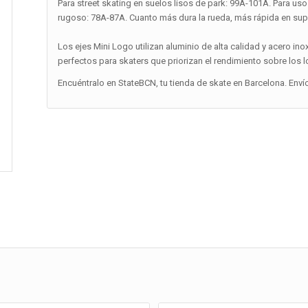
Para street skating en suelos lisos de park: 99A-101A. Para uso 
rugoso: 78A-87A. Cuanto más dura la rueda, más rápida en superf
Los ejes Mini Logo utilizan aluminio de alta calidad y acero ino
perfectos para skaters que priorizan el rendimiento sobre los
Encuéntralo en StateBCN, tu tienda de skate en Barcelona. Enví