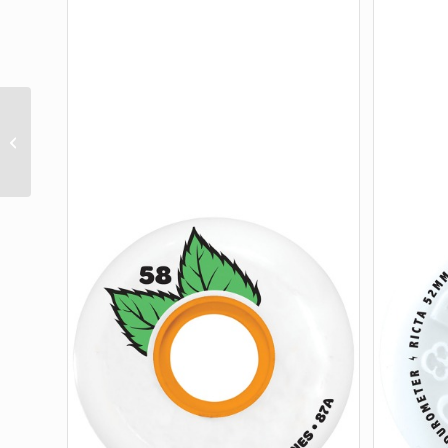
WHL ML HYBRID
SIDECUT «3» 53mm X 90
BLACK 4/PK