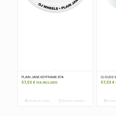
PLAIN JANE KEYFRAME 87A
CLOUDS 
57,53
€
57,53
€
IVA INCLUIDO
Añadir al carrito
Mostrar detalles
Añadir