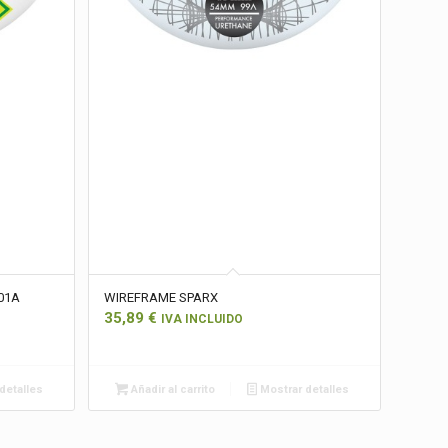
01A
WIREFRAME SPARX
35,89
€
IVA INCLUIDO
detalles
Añadir al carrito
Mostrar detalles