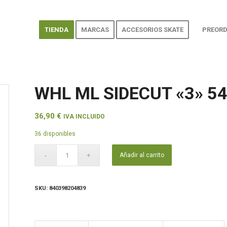
TIENDA
MARCAS
ACCESORIOS SKATE
PREORD
WHL ML SIDECUT «3» 5
36,90
€
IVA INCLUIDO
36 disponibles
Añadir al carrito
SKU:
840398204839