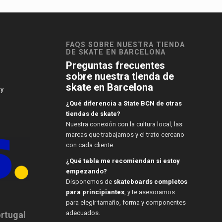
FAQS SOBRE NUESTRA TIENDA
DE SKATE EN BARCELONA
Preguntas frecuentes
sobre nuestra tienda de
skate en Barcelona
 y
¿Qué diferencia a State BCN de otras
tiendas de skate?
Nuestra conexión con la cultura local, las
marcas que trabajamos y el trato cercano
con cada cliente.
¿Qué tabla me recomiendan si estoy
empezando?
Disponemos de
skateboards completos
para principiantes
, y te asesoramos
para elegir tamaño, forma y componentes
adecuados.
ortugal