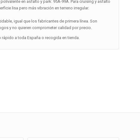
polivalente en asfalto y park: 95A-99A. Para cruising y asfalto
icie lisa pero más vibración en terreno irregular.
xidable, igual que los fabricantes de primera línea. Son
 logos y no quieren comprometer calidad por precio.
o rápido a toda España o recogida en tienda.