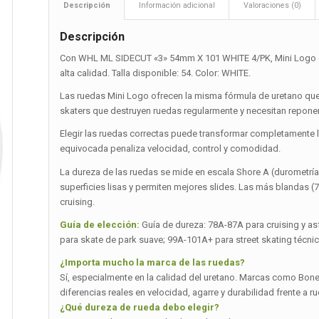
Descripción
Información adicional
Valoraciones (0)
Descripción
Con WHL ML SIDECUT «3» 54mm X 101 WHITE 4/PK, Mini Logo co
alta calidad. Talla disponible: 54. Color: WHITE.
Las ruedas Mini Logo ofrecen la misma fórmula de uretano que 
skaters que destruyen ruedas regularmente y necesitan reponerl
Elegir las ruedas correctas puede transformar completamente la 
equivocada penaliza velocidad, control y comodidad.
La dureza de las ruedas se mide en escala Shore A (durometrí
superficies lisas y permiten mejores slides. Las más blandas 
cruising.
Guía de elección:
Guía de dureza: 78A-87A para cruising y as
para skate de park suave; 99A-101A+ para street skating técnic
¿Importa mucho la marca de las ruedas?
Sí, especialmente en la calidad del uretano. Marcas como Bones,
diferencias reales en velocidad, agarre y durabilidad frente a r
¿Qué dureza de rueda debo elegir?