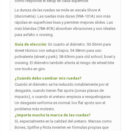
cómo responde el setup en cada superficie.
La dureza de las ruedas se mide en escala Shore A
(durometría). Las ruedas más duras (99A-101A) son más
rápidas en superficies lisas y permiten mejores slides. Las
más blandas (78A-87A) absorben vibraciones y son ideales
para asfalto o cruising.
Guía de elección:
En cuanto al diámetro: 50-53mm para
street técnico con setups bajos; 54-58mm para uso
polivalente (street y park); 58-65mm para old school, bowl y
cruising. El diámetro también afecta al riesgo de wheel bite
con trucks en giro.
¿Cuándo debo cambiar mis ruedas?
Cuando el diámetro se ha reducido notablemente por el
desgaste, cuando tienen flat spots (zonas planas de
impacto), o cuando el uretano empieza a resquebrajarse.
Un desgaste uniforme es normal; los flat spots son el
problema más molesto.
¿Importa mucho la marca de las ruedas?
Sí, especialmente en la calidad del uretano. Marcas como
Bones, Spitfire y Ricta invierten en fórmulas propias que