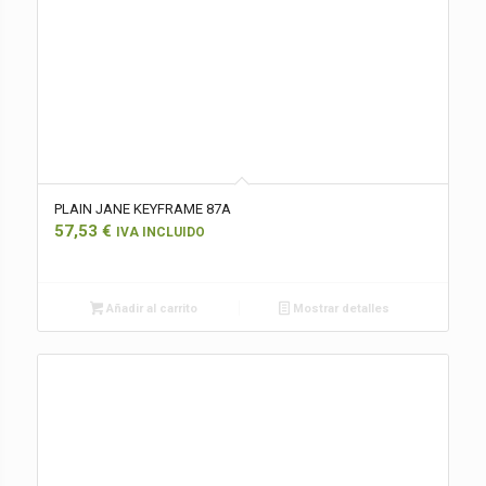
PLAIN JANE KEYFRAME 87A
57,53
€
IVA INCLUIDO
Añadir al carrito
Mostrar detalles