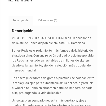
SKU:
827175036715
Descripción
Valoraciones (0)
Descripción
VINYL LP BONES BRIGADE VIDEO TUNES es un accesorios
de skate de Bones disponible en StateBCN Barcelona.
Bones Reds es el rodamiento más famoso de la historia del
skateboarding. Con una relación calidad-precio insuperable,
los Reds han estado en las tablas de millones de skaters
desde su lanzamiento, siendo la elección más popular del
mercado mundial.
Los risers (elevadores de goma o plástico) se colocan entre
la tabla y los ejes para aumentar la altura del setup y reducir
el wheel bite. También absorben parte del impacto de cada
ollie, prolongando la vida de la tabla.
Un setup bien equipado necesita más que tabla, ejes y
ruedas. El hardware correcto, los pivotes adecuados y los