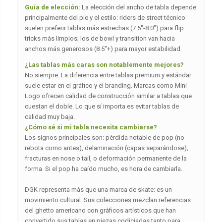
Guía de elección:
La elección del ancho de tabla depende
principalmente del pie y el estilo: riders de street técnico
suelen preferir tablas más estrechas (7.5″-8.0″) para flip
tricks más limpios; los de bowl y transition van hacia
anchos más generosos (8.5″+) para mayor estabilidad.
¿Las tablas más caras son notablemente mejores?
No siempre. La diferencia entre tablas premium y estándar
suele estar en el gráfico y el branding. Marcas como Mini
Logo ofrecen calidad de construcción similar a tablas que
cuestan el doble. Lo que sí importa es evitar tablas de
calidad muy baja.
¿Cómo sé si mi tabla necesita cambiarse?
Los signos principales son: pérdida notable de pop (no
rebota como antes), delaminación (capas separándose),
fracturas en nose o tail, o deformación permanente de la
forma. Si el pop ha caído mucho, es hora de cambiarla.
DGK representa más que una marca de skate: es un
movimiento cultural. Sus colecciones mezclan referencias
del ghetto americano con gráficos artísticos que han
convertido sus tablas en piezas codiciadas tanto para