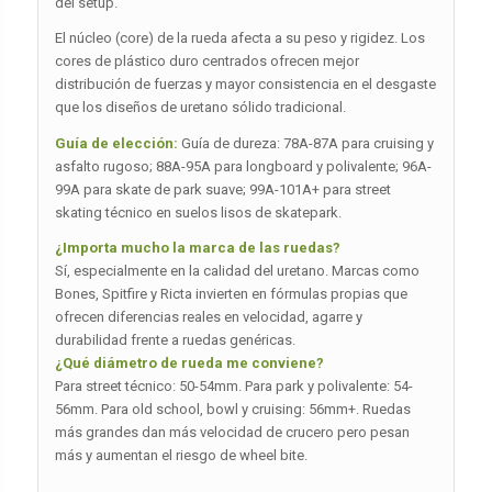
del setup.
El núcleo (core) de la rueda afecta a su peso y rigidez. Los
cores de plástico duro centrados ofrecen mejor
distribución de fuerzas y mayor consistencia en el desgaste
que los diseños de uretano sólido tradicional.
Guía de elección:
Guía de dureza: 78A-87A para cruising y
asfalto rugoso; 88A-95A para longboard y polivalente; 96A-
99A para skate de park suave; 99A-101A+ para street
skating técnico en suelos lisos de skatepark.
¿Importa mucho la marca de las ruedas?
Sí, especialmente en la calidad del uretano. Marcas como
Bones, Spitfire y Ricta invierten en fórmulas propias que
ofrecen diferencias reales en velocidad, agarre y
durabilidad frente a ruedas genéricas.
¿Qué diámetro de rueda me conviene?
Para street técnico: 50-54mm. Para park y polivalente: 54-
56mm. Para old school, bowl y cruising: 56mm+. Ruedas
más grandes dan más velocidad de crucero pero pesan
más y aumentan el riesgo de wheel bite.