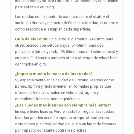
más blandas (78A-87A) absorben vibraciones y son ideales
para asfalto o cruising.
Las ruedas son el punto de contacto entre el skate y el
suelo. Su dureza y diámetro definen la velocidad, el agarre y
cómo responde el setup en cada superficie.
Guía de elección:
En cuanto al diámetro: 50-53mm para
street técnico con setups bajos; 54-58mm para uso
polivalente (street y park); 58-65mm para old school, bowl y
cruising. El diámetro también afecta al riesgo de wheel bite
con trucks en giro.
¿Importa mucho la marca de las ruedas?
Sí, especialmente en la calidad del uretano. Marcas como
Bones, Spitfire y Ricta invierten en fórmulas propias que
ofrecen diferencias reales en velocidad, agarre y
durabilidad frente a ruedas genéricas.
¿Las ruedas más blandas son siempre más lentas?
En superficies lisas sí. Pero en asfalto irregular, las ruedas
blandas pueden ser más rápidas porque absorben las
vibraciones y la irregularidad del suelo en lugar de frenarse
por impacto constante contra las piedras.