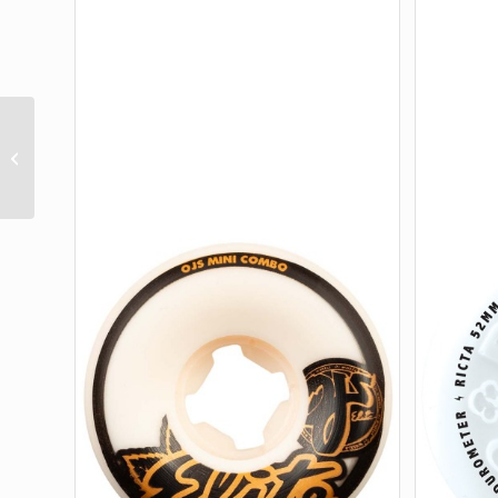
A-CUT «2» 58MM X 90A
HYBRID WHITE