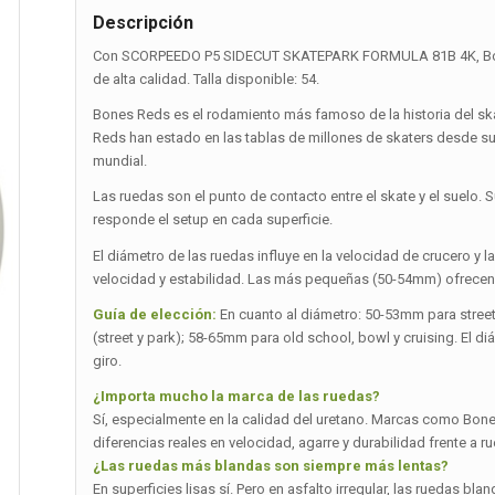
Descripción
Con SCORPEEDO P5 SIDECUT SKATEPARK FORMULA 81B 4K, Bones
de alta calidad. Talla disponible: 54.
Bones Reds es el rodamiento más famoso de la historia del ska
Reds han estado en las tablas de millones de skaters desde s
mundial.
Las ruedas son el punto de contacto entre el skate y el suelo. 
responde el setup en cada superficie.
El diámetro de las ruedas influye en la velocidad de crucero 
velocidad y estabilidad. Las más pequeñas (50-54mm) ofrecen 
Guía de elección:
En cuanto al diámetro: 50-53mm para stree
(street y park); 58-65mm para old school, bowl y cruising. El d
giro.
¿Importa mucho la marca de las ruedas?
Sí, especialmente en la calidad del uretano. Marcas como Bones,
diferencias reales en velocidad, agarre y durabilidad frente a r
¿Las ruedas más blandas son siempre más lentas?
En superficies lisas sí. Pero en asfalto irregular, las ruedas 