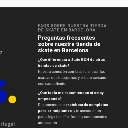
FAQS SOBRE NUESTRA TIENDA
DE SKATE EN BARCELONA
Preguntas frecuentes
sobre nuestra tienda de
skate en Barcelona
 y
¿Qué diferencia a State BCN de otras
tiendas de skate?
Nuestra conexión con la cultura local, las
marcas que trabajamos y el trato cercano
con cada cliente.
¿Qué tabla me recomiendan si estoy
empezando?
Disponemos de
skateboards completos
para principiantes
, y te asesoramos
para elegir tamaño, forma y componentes
adecuados.
ortugal