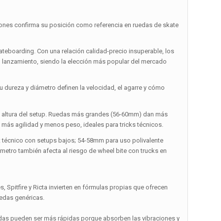
 confirma su posición como referencia en ruedas de skate
teboarding. Con una relación calidad-precio insuperable, los
u lanzamiento, siendo la elección más popular del mercado
Su dureza y diámetro definen la velocidad, el agarre y cómo
y la altura del setup. Ruedas más grandes (56-60mm) dan más
más agilidad y menos peso, ideales para tricks técnicos.
t técnico con setups bajos; 54-58mm para uso polivalente
iámetro también afecta al riesgo de wheel bite con trucks en
 Spitfire y Ricta invierten en fórmulas propias que ofrecen
uedas genéricas.
blandas pueden ser más rápidas porque absorben las vibraciones y