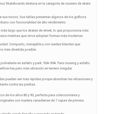
ruz Skateboards destaca en la categoría de cruisers de skate
e sus inicios. Sus tablas presentan algunos de los gráficos
urbano con funcionalidad de alto rendimiento.
más largo que los skates de street, lo que proporciona más
 clásica mientras que otros adoptan formas más modernas.
 ciudad. Compacto, manejable y con ruedas blandas que
bano más divertida posible.
polivalente en asfalto y park: 95A-99A. Para cruising y asfalto
icie lisa pero más vibración en terreno irregular.
blandas pueden ser más rápidas porque absorben las vibraciones y
tante contra las piedras.
os de los años 80 y 90, perfecta para coleccionistas y
s originales con madera canadiense de 7 capas de primera
o rápido a toda España o recogida en tienda.