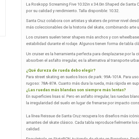
La Roskopp Screaming Five 10.32in x 34.0in Shaped de Santa C
por su calidad y rendimiento. Talla disponible: 10.32.
Santa Cruz colabora con artistas y skaters de primer nivel desd
más coleccionables de la historia del skate, combinando arte 
Los cruisers suelen tener shapes más anchos y con wheelbase 
estabilidad durante el rodaje. Algunos tienen forma de tabla
Un cruiser es la herramienta perfecta para desplazarse por la
absorben el asfalto irregular, es la alternativa al transporte ur
¿Qué dureza de rueda debo elegir?
Para street skating en suelos lisos de park: 99A-101A. Para uso 
rugoso: 78A-87A. Cuanto más dura la rueda, más rápida en superf
¿Las ruedas más blandas son siempre más lentas?
En superficies lisas sí. Pero en asfalto irregular, las ruedas 
la irregularidad del suelo en lugar de frenarse por impacto cons
La línea Reissue de Santa Cruz recupera los diseños más icónic
amantes del skate clásico. Cada tabla reproduce fielmente lo
calidad.
Encuéntralo en StateBCN, tu tienda de skate en Barcelona. Enví