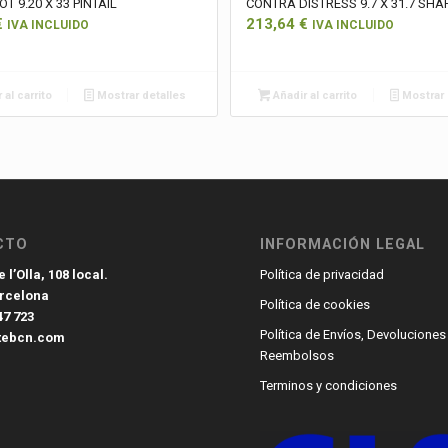
T 9.20 X 33 PINTAIL
CONTRA DISTRESS 9.7 X 31.7 SHA
€
213,64
€
IVA INCLUIDO
IVA INCLUIDO
 al carrito
Mostrar detalles
Añadir al carrito
Mostrar 
CTO
INFORMACIÓN LEGAL
 l’Olla, 108 local.
Política de privacidad
arcelona
Política de cookies
47 723
Política de Envíos, Devoluciones
tebcn.com
Reembolsos
Terminos y condiciones