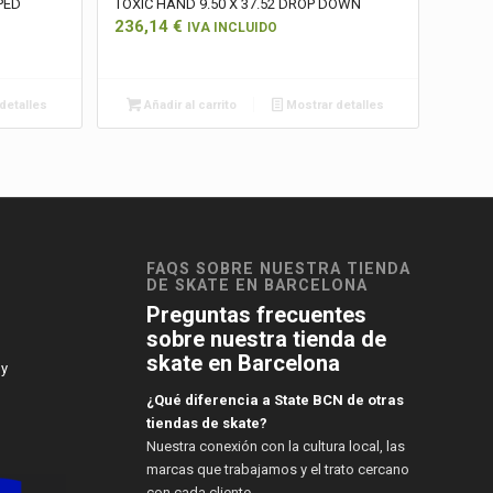
PED
TOXIC HAND 9.50 X 37.52 DROP DOWN
236,14
€
IVA INCLUIDO
detalles
Añadir al carrito
Mostrar detalles
FAQS SOBRE NUESTRA TIENDA
DE SKATE EN BARCELONA
Preguntas frecuentes
sobre nuestra tienda de
skate en Barcelona
 y
¿Qué diferencia a State BCN de otras
tiendas de skate?
Nuestra conexión con la cultura local, las
marcas que trabajamos y el trato cercano
con cada cliente.