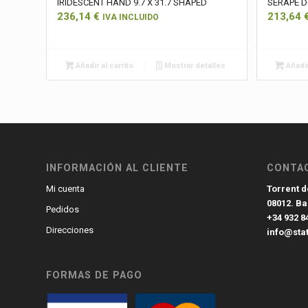
IRIDESCENT HAND 9.7 X 31.7 SHAPED
SERAPE DO
236,14
€
213,64
IVA INCLUIDO
Añadir al carrito
Mostrar detalles
Añadir
INFORMACIÓN AL CLIENTE
CONTA
Torrent de
Mi cuenta
08012. B
Pedidos
+34 932 8
Direcciones
info@sta
FORMAS DE PAGO