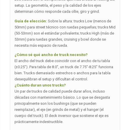
setup. La geometría, el peso y la calidad de los ejes
determinan cómo responde cada ollie, giro y grind.
Guía de elección:
Sobre la altura: trucks Low (menos de
50mm) para street técnico con ruedas pequeñas; trucks Mid
(50-53mm) son el estándar polivalente; trucks High (más de
53mm) para ruedas grandes, cruising y bowl donde se
necesita más espacio de rueda.
¿Cómo sé qué ancho de truck necesito?
El ancho del truck debe coincidir con el ancho de tu tabla
(±0.25″). Para tabla de 8.0″, un truck de 7.75″-8.25″ funciona
bien. Trucks demasiado estrechos o anchos para la tabla
desequilibran el setup y dificultan el control.
¿Cuánto duran unos trucks?
Un par de trucks de calidad puede durar años, incluso
décadas con mantenimiento básico. Lo que se desgasta
principalmente son los bushings (que se pueden
reemplazar), el eje (en grinds de metal) y el hanger (el
cuerpo del truck). El deck inversor que sostiene el eje es
prácticamente indestructible.