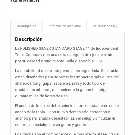
SKU:
659641857841
Descripción
Información adicional
Valoraciones (0)
Descripción
La POLISHED SILVER STANDARD STAGE 11 de Independent
Truck Company destaca en la categoría de ejes de skate
por su calidad y rendimiento. Talla disponible: 139.
La durabilidad de los Independent es legendaria. Sus trucks
están diseñados para soportar los impactos más duros del
skateboarding: gaps, escaleras, rails y todo tipo de
obstáculos urbanos, manteniendo la geometría original
durante miles de horas de uso.
El ancho de los ejes debe coincidir aproximadamente con el
ancho de la tabla. Unos trucks demasiado estrechos o
anchos para la tabla desestabilizan el setup y dificultan el
control, especialmente en grabs y grinds.
Los trucks son el componente que más afecta al feeling del