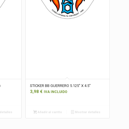
)
STICKER BB GUERRERO 5.125″ X 4.5″
3,98
€
IVA INCLUIDO
detalles
Añadir al carrito
Mostrar detalles