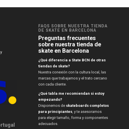
FAQS SOBRE NUESTRA TIENDA
DE SKATE EN BARCELONA
Preguntas frecuentes
sobre nuestra tienda de
skate en Barcelona
 y
¿Qué diferencia a State BCN de otras
tiendas de skate?
Nuestra conexión con la cultura local, las
marcas que trabajamos y el trato cercano
con cada cliente.
¿Qué tabla me recomiendan si estoy
empezando?
Disponemos de
skateboards completos
para principiantes
, y te asesoramos
para elegir tamaño, forma y componentes
adecuados.
ortugal