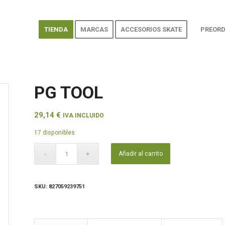
TIENDA
MARCAS
ACCESORIOS SKATE
PREORD
PG TOOL
29,14
€
IVA INCLUIDO
17 disponibles
Añadir al carrito
SKU:
827059239751