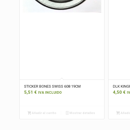
STICKER BONES SWISS 608 19CM
DLK KING
5,51
€
4,50
€
IVA INCLUIDO
I
Añadir al carrito
Mostrar detalles
Añadir