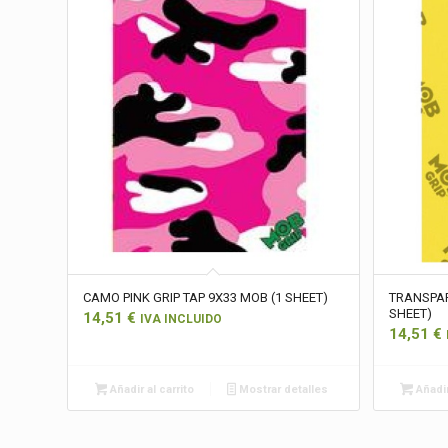
CAMO PINK GRIP TAP 9X33 MOB (1 SHEET)
TRANSPAR
SHEET)
14,51
€
IVA INCLUIDO
14,51
€
Añadir al carrito
Mostrar detalles
Añadir