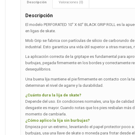
Descripción
Valoraciones (0)
Descripción
El modelo PERFORATED 10″ X 60″ BLACK GRIP ROLL es la apues
en ligas de skate.
Mob Grip se fabrica con partículas de silicio de carborundo de 
industrial. Esto garantiza una vida útil superior a otras marcas,
La aplicación correcta de la griptape es fundamental para apr
burbujas, pegada firmemente en los bordes y correctamente r
desequilibrios.
Una buena lija mantiene el pie firmemente en contacto con la tab
determinan el nivel de agarre y la durabilidad.
¿Cuánto dura la lija de skate?
Depende del uso. En condiciones normales, una lija de calidad d
desgaste es mayor. Cuando notas que los pies resbalan más de l
momento de cambiarla.
¿Cómo aplico la lija sin burbujas?
Empieza por un extremo, levantando el papel protector poco a po
burbujas, usa una llave de skate o moneda para frotar desde el