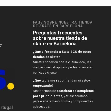
FAQS SOBRE NUESTRA TIENDA
DE SKATE EN BARCELONA
Preguntas frecuentes
sobre nuestra tienda de
skate en Barcelona
 y
¿Qué diferencia a State BCN de otras
tiendas de skate?
Nuestra conexión con la cultura local, las
marcas que trabajamos y el trato cercano
con cada cliente.
¿Qué tabla me recomiendan si estoy
empezando?
Disponemos de
skateboards completos
para principiantes
, y te asesoramos
para elegir tamaño, forma y componentes
adecuados.
ortugal