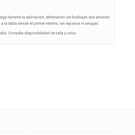
alga durante la aplicación, eliminando las burbujas que arruinan
a la tabla desde el primer intento, sin repasos ni arrugas.
a. Consulta disponibilidad de talla y color.