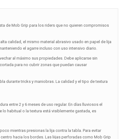
ta de Mob Grip para los riders que no quieren compromisos
alta calidad, el mismo material abrasivo usado en papel de lija
 manteniendo el agarre incluso con uso intensivo diario.
ovechar al máximo sus propiedades. Debe aplicarse sin
ecortada para no cubrir zonas que puedan causar
la durante tricks y maniobras. La calidad y el tipo de textura
ura entre 2 y 6 meses de uso regular. En días lluviosos el
o habitual o la textura está visiblemente gastada, es
co mientras presionas la lija contra la tabla. Para evitar
 centro hacia los bordes. Las liijas perforadas como Mob Grip