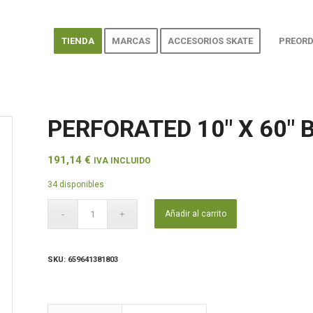
TIENDA
MARCAS
ACCESORIOS SKATE
PREORD
PERFORATED 10″ X 60″ 
191,14
€
IVA INCLUIDO
34 disponibles
Añadir al carrito
SKU:
659641381803