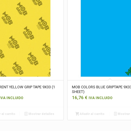
ENT YELLOW GRIP TAPE 9X33 (1
MOB COLORS BLUE GRIPTAPE 9X33
SHEET)
16,76
€
IVA INCLUIDO
IVA INCLUIDO
 al carrito
Mostrar detalles
Añadir al carrito
Mostrar 