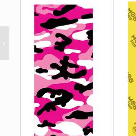
STICKERS INDY
ASSORTED (P/K OF 25)