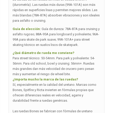
(durometría). Las ruedas más duras (99A-101A) son más
rápidas en superficies lisas y permiten mejores slides. Las
más blandas (78A-87A) absorben vibraciones y son ideales
para asfalto o cruising.
Guía de elección:
Guía de dureza: 78A-87A para cruising y
asfalto rugoso; 88A-95A para longboard y polivalente; 96A-
99A para skate de park suave; 99A-101A+ para street
skating técnico en suelos lisos de skatepark.
¿Qué diámetro de rueda me conviene?
Para street técnico: 50-54mm. Para park y polivalente: 54-
56mm. Para old school, bowl y cruising: 56mm+. Ruedas
más grandes dan más velocidad de crucero pero pesan
más y aumentan el riesgo de wheel bite.
¿Importa mucho la marca de las ruedas?
Sí, especialmente en la calidad del uretano. Marcas como
Bones, Spitfire y Ricta invierten en fórmulas propias que
ofrecen diferencias reales en velocidad, agarre y
durabilidad frente a ruedas genéricas.
Las ruedas Bones se fabrican con fórmulas de uretano