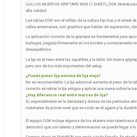
Con LOS MUERTOS GRIP TAPE 9X33 (1 SHEET), DGK Skateboards 
alta calidad.
Las tablas DGK son el reflejo de la cultura hip-hop y el street 
calles americanas, con graphics que hablan de superación, id
La aplicación correcta de la griptape es fundamental para apr
burbujas, pegada firmemente en los bordes y correctamente r
desequilibrios.
La lija es el nexo entre las zapatillas y la tabla. Sin buena g
pero uno de los más importantes del setup.
¿Puedo poner lija encima de lija vieja?
No es recomendable. La lija adicional aumenta el peso de la tab
correcto es retirar la lija antigua y aplicar una nueva sobre la 
¿Hay diferencia real entre marcas de lija?
Sí, especialmente en la densidad y dureza de las partículas ab
materiales de primer nivel que se notan en el agarre y la durabilid
El equipo DGK incluye algunos de los skaters más talentosos del
demostró que con talento y determinación se puede llegar a lo 
Compra ahora en StateBCN con envío a toda España. En stock e