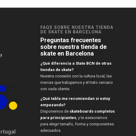
FAQS SOBRE NUESTRA TIENDA
DE SKATE EN BARCELONA
Preguntas frecuentes
sobre nuestra tienda de
skate en Barcelona
 y
¿Qué diferencia a State BCN de otras
tiendas de skate?
Nuestra conexión con la cultura local, las
marcas que trabajamos y el trato cercano
con cada cliente.
¿Qué tabla me recomiendan si estoy
empezando?
Disponemos de
skateboards completos
para principiantes
, y te asesoramos
para elegir tamaño, forma y componentes
adecuados.
ortugal