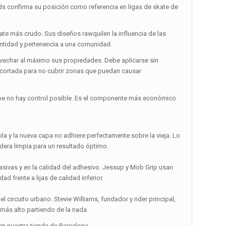
confirma su posición como referencia en ligas de skate de
skate más crudo. Sus diseños rawquilen la influencia de las
entidad y pertenencia a una comunidad.
ovechar al máximo sus propiedades. Debe aplicarse sin
ecortada para no cubrir zonas que puedan causar
riptape no hay control posible. Es el componente más económico
la y la nueva capa no adhiere perfectamente sobre la vieja. Lo
madera limpia para un resultado óptimo.
rasivas y en la calidad del adhesivo. Jessup y Mob Grip usan
ad frente a lijas de calidad inferior.
 circuito urbano. Stevie Williams, fundador y rider principal,
más alto partiendo de la nada.
n nuestra tienda de Barcelona.