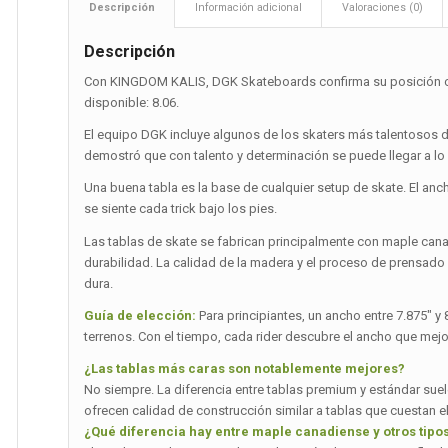
Descripción
Información adicional
Valoraciones (0)
Descripción
Con KINGDOM KALIS, DGK Skateboards confirma su posición como
disponible: 8.06.
El equipo DGK incluye algunos de los skaters más talentosos del
demostró que con talento y determinación se puede llegar a lo 
Una buena tabla es la base de cualquier setup de skate. El an
se siente cada trick bajo los pies.
Las tablas de skate se fabrican principalmente con maple can
durabilidad. La calidad de la madera y el proceso de prensado
dura.
Guía de elección:
Para principiantes, un ancho entre 7.875″ y
terrenos. Con el tiempo, cada rider descubre el ancho que mejo
¿Las tablas más caras son notablemente mejores?
No siempre. La diferencia entre tablas premium y estándar suel
ofrecen calidad de construcción similar a tablas que cuestan el
¿Qué diferencia hay entre maple canadiense y otros tip