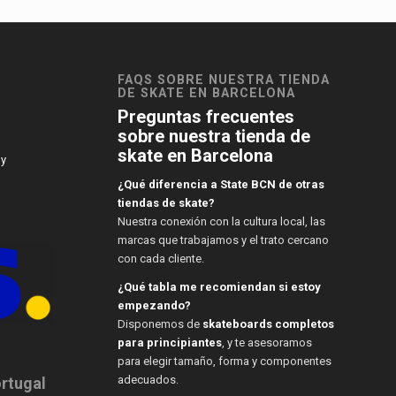
FAQS SOBRE NUESTRA TIENDA
DE SKATE EN BARCELONA
Preguntas frecuentes
sobre nuestra tienda de
skate en Barcelona
 y
¿Qué diferencia a State BCN de otras
tiendas de skate?
Nuestra conexión con la cultura local, las
marcas que trabajamos y el trato cercano
con cada cliente.
¿Qué tabla me recomiendan si estoy
empezando?
Disponemos de
skateboards completos
para principiantes
, y te asesoramos
para elegir tamaño, forma y componentes
adecuados.
ortugal