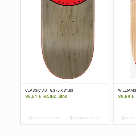
CLASSIC DOT 8.375 X 31.83
WILLIAMS
95,51
€
89,89
€
IVA INCLUIDO
Añadir al carrito
Mostrar detalles
Añadir