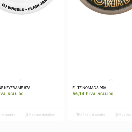
NE KEYFRAME 87A
ELITE NOMADS 95A
56,14
€
IVA INCLUIDO
IVA INCLUIDO
 al carrito
Mostrar detalles
Añadir al carrito
Mostrar 