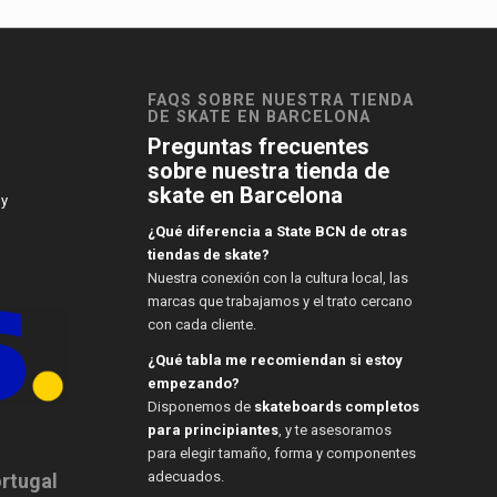
FAQS SOBRE NUESTRA TIENDA
DE SKATE EN BARCELONA
Preguntas frecuentes
sobre nuestra tienda de
skate en Barcelona
 y
¿Qué diferencia a State BCN de otras
tiendas de skate?
Nuestra conexión con la cultura local, las
marcas que trabajamos y el trato cercano
con cada cliente.
¿Qué tabla me recomiendan si estoy
empezando?
Disponemos de
skateboards completos
para principiantes
, y te asesoramos
para elegir tamaño, forma y componentes
adecuados.
ortugal