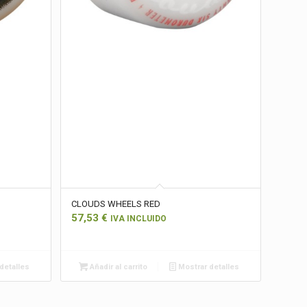
CLOUDS WHEELS RED
57,53
€
IVA INCLUIDO
detalles
Añadir al carrito
Mostrar detalles