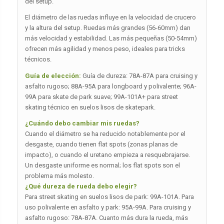
del setup.
El diámetro de las ruedas influye en la velocidad de crucero
y la altura del setup. Ruedas más grandes (56-60mm) dan
más velocidad y estabilidad. Las más pequeñas (50-54mm)
ofrecen más agilidad y menos peso, ideales para tricks
técnicos.
Guía de elección:
Guía de dureza: 78A-87A para cruising y
asfalto rugoso; 88A-95A para longboard y polivalente; 96A-
99A para skate de park suave; 99A-101A+ para street
skating técnico en suelos lisos de skatepark.
¿Cuándo debo cambiar mis ruedas?
Cuando el diámetro se ha reducido notablemente por el
desgaste, cuando tienen flat spots (zonas planas de
impacto), o cuando el uretano empieza a resquebrajarse.
Un desgaste uniforme es normal; los flat spots son el
problema más molesto.
¿Qué dureza de rueda debo elegir?
Para street skating en suelos lisos de park: 99A-101A. Para
uso polivalente en asfalto y park: 95A-99A. Para cruising y
asfalto rugoso: 78A-87A. Cuanto más dura la rueda, más