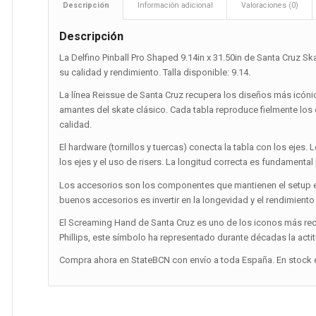
Descripción
Información adicional
Valoraciones (0)
Descripción
La Delfino Pinball Pro Shaped 9.14in x 31.50in de Santa Cruz S
su calidad y rendimiento. Talla disponible: 9.14.
La línea Reissue de Santa Cruz recupera los diseños más icónic
amantes del skate clásico. Cada tabla reproduce fielmente lo
calidad.
El hardware (tornillos y tuercas) conecta la tabla con los ejes. 
los ejes y el uso de risers. La longitud correcta es fundamental 
Los accesorios son los componentes que mantienen el setup en 
buenos accesorios es invertir en la longevidad y el rendimiento
El Screaming Hand de Santa Cruz es uno de los iconos más re
Phillips, este símbolo ha representado durante décadas la actit
Compra ahora en StateBCN con envío a toda España. En stock e