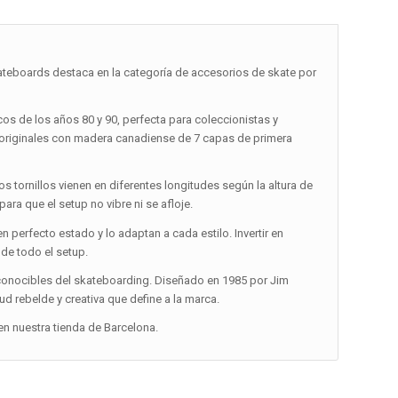
kateboards destaca en la categoría de accesorios de skate por
os de los años 80 y 90, perfecta para coleccionistas y
s originales con madera canadiense de 7 capas de primera
Los tornillos vienen en diferentes longitudes según la altura de
para que el setup no vibre ni se afloje.
perfecto estado y lo adaptan a cada estilo. Invertir en
 de todo el setup.
conocibles del skateboarding. Diseñado en 1985 por Jim
ud rebelde y creativa que define a la marca.
n nuestra tienda de Barcelona.