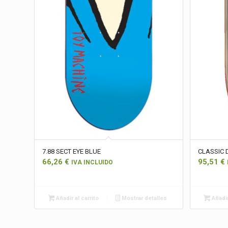
7.88 SECT EYE BLUE
CLASSIC D
66,26
€
95,51
€
IVA INCLUIDO
Añadir al carrito
Mostrar detalles
Añadir