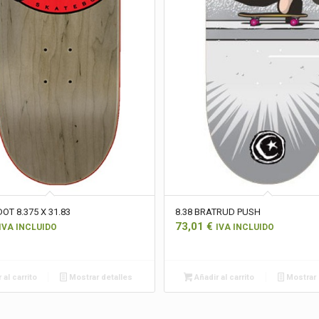
OT 8.375 X 31.83
8.38 BRATRUD PUSH
73,01
€
IVA INCLUIDO
IVA INCLUIDO
 al carrito
Mostrar detalles
Añadir al carrito
Mostrar 