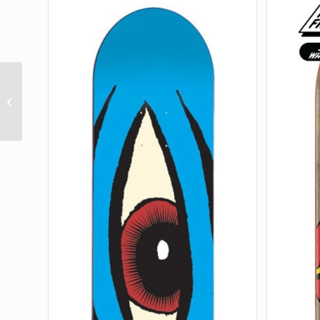
Dressen Skull Rose Pro
Shaped 9.25in x 31.95in