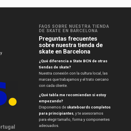
FAQS SOBRE NUESTRA TIENDA
DE SKATE EN BARCELONA
Preguntas frecuentes
sobre nuestra tienda de
skate en Barcelona
 y
¿Qué diferencia a State BCN de otras
tiendas de skate?
Nuestra conexión con la cultura local, las
marcas que trabajamos y el trato cercano
con cada cliente.
¿Qué tabla me recomiendan si estoy
empezando?
Disponemos de
skateboards completos
para principiantes
, y te asesoramos
para elegir tamaño, forma y componentes
adecuados.
ortugal