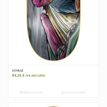
VOYAGE
84,26
€
IVA INCLUIDO
Añadir al carrito
Mostrar detalles