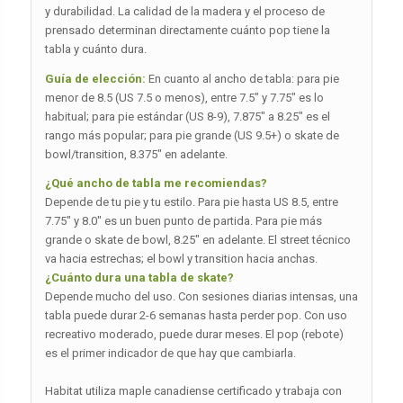
y durabilidad. La calidad de la madera y el proceso de
prensado determinan directamente cuánto pop tiene la
tabla y cuánto dura.
Guía de elección:
En cuanto al ancho de tabla: para pie
menor de 8.5 (US 7.5 o menos), entre 7.5″ y 7.75″ es lo
habitual; para pie estándar (US 8-9), 7.875″ a 8.25″ es el
rango más popular; para pie grande (US 9.5+) o skate de
bowl/transition, 8.375″ en adelante.
¿Qué ancho de tabla me recomiendas?
Depende de tu pie y tu estilo. Para pie hasta US 8.5, entre
7.75″ y 8.0″ es un buen punto de partida. Para pie más
grande o skate de bowl, 8.25″ en adelante. El street técnico
va hacia estrechas; el bowl y transition hacia anchas.
¿Cuánto dura una tabla de skate?
Depende mucho del uso. Con sesiones diarias intensas, una
tabla puede durar 2-6 semanas hasta perder pop. Con uso
recreativo moderado, puede durar meses. El pop (rebote)
es el primer indicador de que hay que cambiarla.
Habitat utiliza maple canadiense certificado y trabaja con