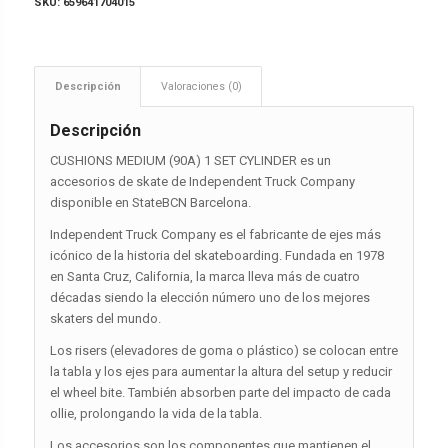
SKU:
659641704015
Descripción
Valoraciones (0)
Descripción
CUSHIONS MEDIUM (90A) 1 SET CYLINDER es un
accesorios de skate de Independent Truck Company
disponible en StateBCN Barcelona.
Independent Truck Company es el fabricante de ejes más
icónico de la historia del skateboarding. Fundada en 1978
en Santa Cruz, California, la marca lleva más de cuatro
décadas siendo la elección número uno de los mejores
skaters del mundo.
Los risers (elevadores de goma o plástico) se colocan entre
la tabla y los ejes para aumentar la altura del setup y reducir
el wheel bite. También absorben parte del impacto de cada
ollie, prolongando la vida de la tabla.
Los accesorios son los componentes que mantienen el