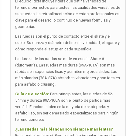
El equipo Ricta incluye riders que patina variedad de
terrenos, perfectos para testear las cualidades versátiles de
sus ruedas. La retroalimentación de estos profesionales es
clave para el desarrollo continuo de nuevas fórmulas y
geometrías.
Las ruedas son el punto de contacto entre el skate y el
suelo. Su dureza y diámetro definen la velocidad, el agarre y
cómo responde el setup en cada superficie.
La dureza de las ruedas se mide en escala Shore A
(durometría). Las ruedas más duras (99A-101A) son más
rápidas en superficies lisas y permiten mejores slides. Las
más blandas (78A-87A) absorben vibraciones y son ideales
para asfalto o cruising.
Guía de elección:
Para principiantes, las ruedas de 52-
54mm y dureza 99A-100A son el punto de partida más
versátil. Funcionan bien en la mayoría de skateparks y
asfalto liso, sin ser demasiado especializadas para ningún
terreno concreto.
¿Las ruedas más blandas son siempre más lentas?
En superficies lisas sí. Pero en asfalto irregular, las ruedas